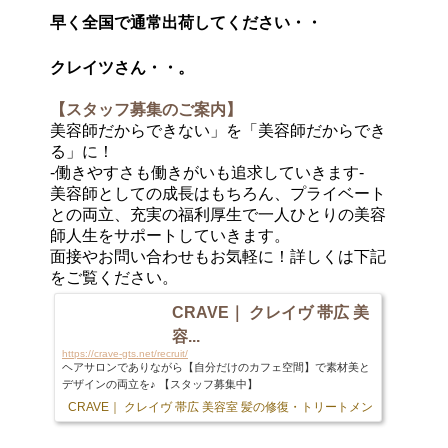
早く全国で通常出荷してください・・
クレイツさん・・。
【スタッフ募集のご案内】
美容師だからできない」を「美容師だからでき
る」に！
-働きやすさも働きがいも追求していきます-
美容師としての成長はもちろん、プライベート
との両立、充実の福利厚生で一人ひとりの美容
師人生をサポートしていきます。
面接やお問い合わせもお気軽に！詳しくは下記
をご覧ください。
CRAVE｜ クレイヴ 帯広 美
容...
https://crave-gts.net/recruit/
ヘアサロンでありながら【自分だけのカフェ空間】で素材美と
デザインの両立を♪ 【スタッフ募集中】
CRAVE｜ クレイヴ 帯広 美容室 髪の修復・トリートメント専門店
103 