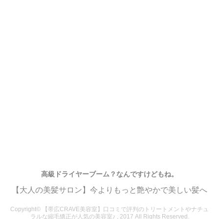
高級ドライヤーブーム？なんですけどもね。
【大人の美髪サロン】今よりもっと艶やかで美しい髪へ
Copyright© 【帯広CRAVE美容室】口コミで評判のトリートメントやナチュ
ラルな縮毛矯正が人気の美容室♪ , 2017 All Rights Reserved.