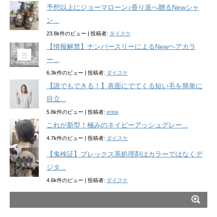
予想以上にジョーマローン♪香り派へ贈るNewシャ
ン...
23.8k件のビュー
|
投稿者:
ダイスケ
【情報解禁】ナンバースリーによるNewヘアカラ
ー...
6.3k件のビュー
|
投稿者:
ダイスケ
【誰でもできる！】表面にでてくる短い毛を簡単に
目立...
5.8k件のビュー
|
投稿者:
erina
これが新型！極みのネイビーアッシュグレー...
4.7k件のビュー
|
投稿者:
ダイスケ
【鬼検証】プレックス系処理剤はカラーではなくデ
ジタ...
4.6k件のビュー
|
投稿者:
ダイスケ