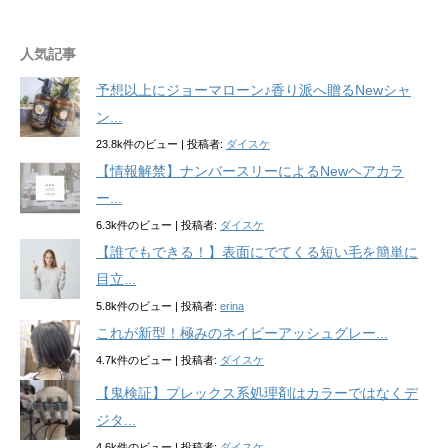
人気記事
予想以上にジョーマローン♪香り派へ贈るNewシャ
ン...
23.8k件のビュー
|
投稿者:
ダイスケ
【情報解禁】ナンバースリーによるNewヘアカラ
ー...
6.3k件のビュー
|
投稿者:
ダイスケ
【誰でもできる！】表面にでてくる短い毛を簡単に
目立...
5.8k件のビュー
|
投稿者:
erina
これが新型！極みのネイビーアッシュグレー...
4.7k件のビュー
|
投稿者:
ダイスケ
【鬼検証】プレックス系処理剤はカラーではなくデ
ジタ...
4.6k件のビュー
|
投稿者:
ダイスケ