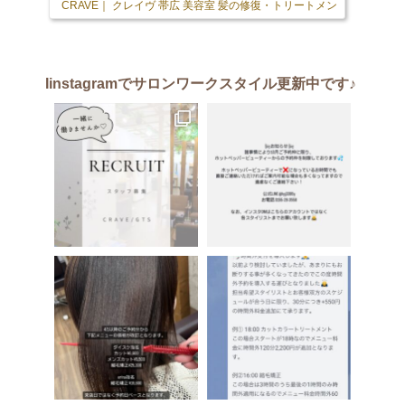
CRAVE｜ クレイヴ 帯広 美容室 髪の修復・トリートメント専門店
103 
Iinstagram
でサロンワークスタイル更新中です♪