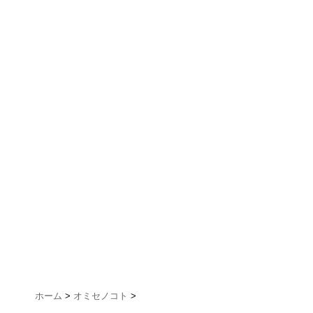
ホーム
>
オミセノコト
>