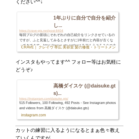
ください^^↓
1年ぶりに自分で自分を紹介
し...
https://crave-gts.net/post-8404
毎回ブログの冒頭にそれぞれの自己紹介をリンクさせているの
ですが、ふと見返してみるとさすがに1年前だと内容が古くな
ってきてます。https://crave-gts.net/post-0-11もうそろ３０の大
CRAVE｜ クレイヴ 帯広 美容室 髪の修復・トリートメント専門店
52 S
台に・・というかもう３１が目の前ですしね笑ということで初
めましての方は初めまして^^いつもお会いしている皆様は改ま
インスタもやってます^^ フォロー等はお気軽に
ってこんにちは！1犬1男1女の３兄弟パパ、サロンでも保護者
的ポジションのダイスケです。何に関しても興味のあることは
どうぞ♪
とことん、ないことは完全スルーという極端さは自覚していま
す。なので良いのか悪いのかはわかりませんが、人...
高橋ダイスケ (@daisuke.gt
s)...
https://instagram.com/daisuke.gts/
515 Followers, 100 Following, 492 Posts - See Instagram photos
and videos from 高橋ダイスケ (@daisuke.gts)
instagram.com
カットの練習に入るようになるとまぁ色々教え
ていくんですが