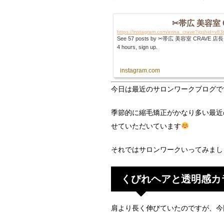
✂︎帯広 美容室 C
https://instagram.com/erina_crave?igshid=v
See 57 posts by ✂︎帯広 美容室 CRAVE 店長 erina
4 hours, sign up.
instagram.com
今日は最近のサロンワークブログで
季節的に縮毛矯正がかなり多い最近
せていただいています
それではサロンワークいってみまし
くびれヘアと透明感カ
肩より長く伸びていたのですが、今