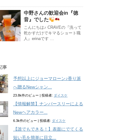
中野さんの歓迎会in『徳
音』でした
こんにちは♪ CRAVEの『洗って
乾かすだけでキマるショート職
人』erinaです …
記事
予想以上にジョーマローン♪香り派
へ贈るNewシャン...
23.8k件のビュー
|
投稿者:
ダイスケ
【情報解禁】ナンバースリーによる
Newヘアカラー...
6.3k件のビュー
|
投稿者:
ダイスケ
【誰でもできる！】表面にでてくる
短い毛を簡単に目立...