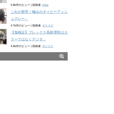
5.8k件のビュー
|
投稿者:
erina
これが新型！極みのネイビーアッシ
ュグレー...
4.7k件のビュー
|
投稿者:
ダイスケ
【鬼検証】プレックス系処理剤はカ
ラーではなくデジタ...
4.6k件のビュー
|
投稿者:
ダイスケ