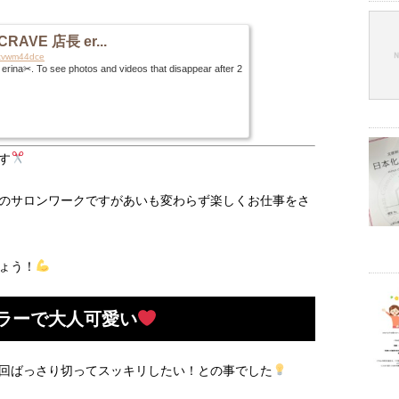
RAVE 店長 er...
83tvwm44dce
✂︎. To see photos and videos that disappear after 2
す
のサロンワークですがあいも変わらず楽しくお仕事をさ
ょう！
ラーで大人可愛い
回ばっさり切ってスッキリしたい！との事でした