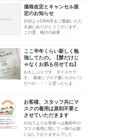
価格改定とキャンセル規
定のお知らせ
日頃よりCRAVEをご愛顧いただ
き誠にありがとうございます。
この度、検討の結果 …
ここ半年くらい新しく勉
強してたの。【髪だけじ
ゃなくお肌も任せてね】
お久しぶりです、ダイスケで
す。 最後にブログ書いたのいつ
だべか・・・と思ったらま …
お客様、スタッフ共にマ
スクの着用は原則不要と
させていただきます
かねてよりお客様へは施術中の
マスク着用に関して一律のお願
いはしておりませんでした …