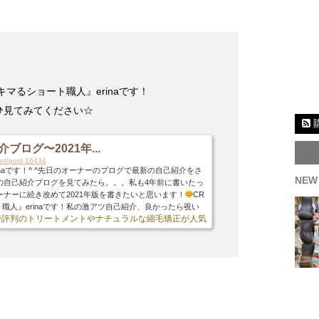
キマるショート職人』erinaです！
ひ見てみてください☆
ブログ〜2021年...
.net/post-16434
inaです！^ ^先日のオーナーのブログで最新の自己紹介をさ
NEW
の自己紹介ブログを見てみたら。。。私も4年前に書いたっ
ーナーに続き改めて2021年版を書きたいと思います！
CR
ト職人』erinaです！私の激アツ自己紹介、良かったら覗い
ミで評判のトリートメントやナチュラルな縮毛矯正が人気の美容室♪
私のインスタアカウントです
お気軽にフォローして下さ
の自己紹介ブログ、古いですね〜
笑実はそんなに改まって
のですが、書きながら自分が進化しているか確かめたいと