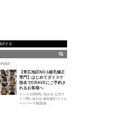
購読する
 POST
【帯広地区NO.1縮毛矯正
専門】はじめてダイスケ
指名でCRAVEにご予約さ
れるお客様へ
インスタDM問い合わせ 公式ラ
イン問い合わせ 縮毛矯正/ストレ
ートパーマ/髪質改 …