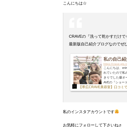
こんにちは☆
CRAVEの『洗って乾かすだけで
最新版自己紹介ブログなのでぜ
私の自己紹介
https://crave-gts
こんにちは、er
れていたので私
きりでした爆オ
AVEの『ショー
【帯広CRAVE美容室】口コ
てみて下さい☆
いね♬はい、↑
書くこともない
思います笑生...
私のインスタアカウントです
お気軽にフォローして下さいね♬