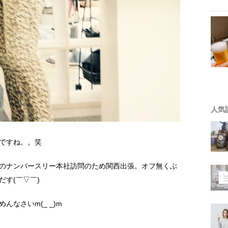
人気
ですね。。笑
のナンバースリー本社訪問のため関西出張。オフ無くぶ
す(￣▽￣)
なさいm(_ _)m