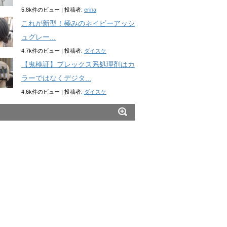
5.8k件のビュー
|
投稿者:
erina
これが新型！極みのネイビーアッシ
ュグレー...
4.7k件のビュー
|
投稿者:
ダイスケ
【鬼検証】プレックス系処理剤はカ
ラーではなくデジタ...
4.6k件のビュー
|
投稿者:
ダイスケ