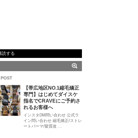
購読する
 POST
【帯広地区NO.1縮毛矯正
専門】はじめてダイスケ
指名でCRAVEにご予約さ
れるお客様へ
インスタDM問い合わせ 公式ラ
イン問い合わせ 縮毛矯正/ストレ
ートパーマ/髪質改 …