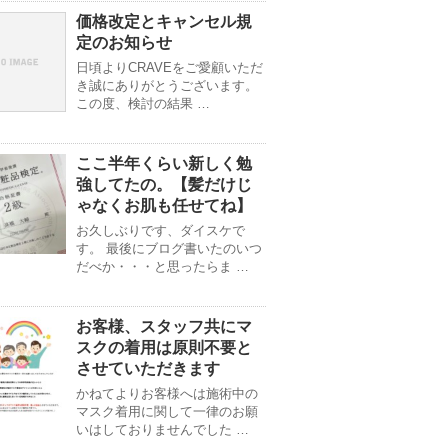
価格改定とキャンセル規
定のお知らせ
日頃よりCRAVEをご愛顧いただ
き誠にありがとうございます。
この度、検討の結果 …
ここ半年くらい新しく勉
強してたの。【髪だけじ
ゃなくお肌も任せてね】
お久しぶりです、ダイスケで
す。 最後にブログ書いたのいつ
だべか・・・と思ったらま …
お客様、スタッフ共にマ
スクの着用は原則不要と
させていただきます
かねてよりお客様へは施術中の
マスク着用に関して一律のお願
いはしておりませんでした …