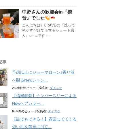
中野さんの歓迎会in『徳
音』でした
こんにちは♪ CRAVEの『洗って
乾かすだけでキマるショート職
人』erinaです …
記事
予想以上にジョーマローン♪香り派
へ贈るNewシャン...
23.8k件のビュー
|
投稿者:
ダイスケ
【情報解禁】ナンバースリーによる
Newヘアカラー...
6.3k件のビュー
|
投稿者:
ダイスケ
【誰でもできる！】表面にでてくる
短い毛を簡単に目立...