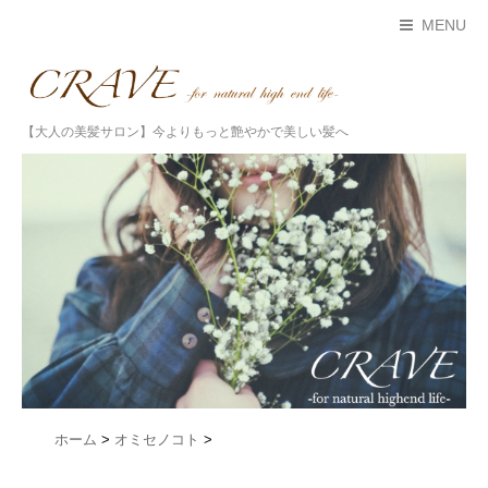
MENU
【大人の美髪サロン】今よりもっと艶やかで美しい髪へ
ホーム
>
オミセノコト
>