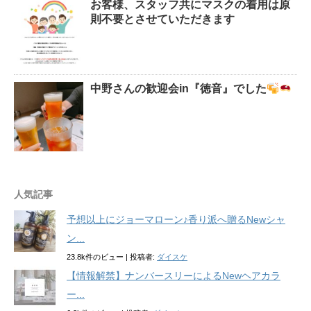
お客様、スタッフ共にマスクの着用は原
則不要とさせていただきます
中野さんの歓迎会in『徳音』でした
人気記事
予想以上にジョーマローン♪香り派へ贈るNewシャ
ン...
23.8k件のビュー
|
投稿者:
ダイスケ
【情報解禁】ナンバースリーによるNewヘアカラ
ー...