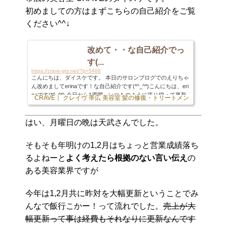
初めましての方はまずこちらの自己紹介をご覧
ください^^↓
改めて・・な自己紹介でっ
す(...
https://crave-gts.net/?p=5468
こんにちは、ダイスケです。 本日のサロンブログでのえりちゃ
ん改めましてerinaです！な自己紹介です(*^_^*)こんにちは、eri
naです(*^_^*) 今日から1週間、いつものように張り切って更新
CRAVE｜ クレイヴ 帯広 美容室 髪の修復・トリートメント専門店
していきます！(´ー｀) 今となってはくれちゃんと1週間交代た
ま〜にオーナ ... に引き続き今更ですが自己紹介させて頂きます
笑 1987年生まれで今年30歳の大台に乗ります…兎年と言うと
はい、月曜日の晩は天武さんでした。
「似合わないwww」と言われますが獅子座ですと言うと「あ〜
ぽいかもね笑」と言われます。ナンダソリャwお客様との会話
そもそも年明けの1,2月はちょっと営業成績落ち
で「ずっと帯広なんですか？」と聞かれたりもし...
るよねーと
よく考えたら根拠のない言い伝え
の
ある美容業界ですが
今年は1,2月共に昨対を大幅更新ということでみ
んなで飯行こかー！って流れでした。
売上が大
幅更新って事は経費もそれなりに更新なんです