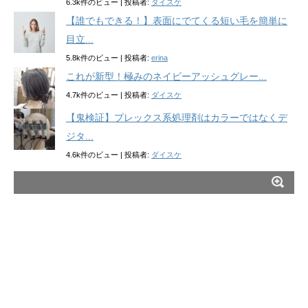
6.3k件のビュー
|
投稿者:
ダイスケ
【誰でもできる！】表面にでてくる短い毛を簡単に
目立...
5.8k件のビュー
|
投稿者:
erina
これが新型！極みのネイビーアッシュグレー...
4.7k件のビュー
|
投稿者:
ダイスケ
【鬼検証】プレックス系処理剤はカラーではなくデ
ジタ...
4.6k件のビュー
|
投稿者:
ダイスケ