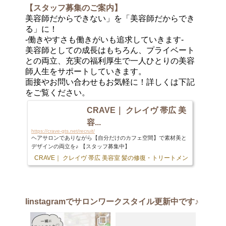
【スタッフ募集のご案内】
美容師だからできない」を「美容師だからでき
る」に！
-働きやすさも働きがいも追求していきます-
美容師としての成長はもちろん、プライベート
との両立、充実の福利厚生で一人ひとりの美容
師人生をサポートしていきます。
面接やお問い合わせもお気軽に！詳しくは下記
をご覧ください。
CRAVE｜ クレイヴ 帯広 美
容...
https://crave-gts.net/recruit/
ヘアサロンでありながら【自分だけのカフェ空間】で素材美と
デザインの両立を♪ 【スタッフ募集中】
CRAVE｜ クレイヴ 帯広 美容室 髪の修復・トリートメント専門店
103 
Iinstagram
でサロンワークスタイル更新中です♪