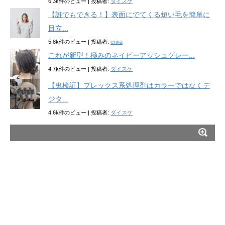
6.3k件のビュー
|
投稿者:
ダイスケ
【誰でもできる！】表面にでてくる短い毛を簡単に
目立...
5.8k件のビュー
|
投稿者:
erina
これが新型！極みのネイビーアッシュグレー...
4.7k件のビュー
|
投稿者:
ダイスケ
【鬼検証】プレックス系処理剤はカラーではなくデ
ジタ...
4.6k件のビュー
|
投稿者:
ダイスケ