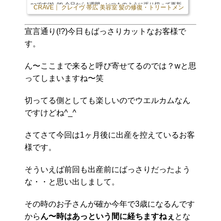
naです(*^_^*) 今日から1週間、いつものように張り切って更新
CRAVE｜ クレイヴ 帯広 美容室 髪の修復・トリートメント専門店
していきます！(´ー｀) 今となってはくれちゃんと1週間交代た
ま〜にオーナ ... に引き続き今更ですが自己紹介させて頂きます
笑 1987年生まれで今年30歳の大台に乗ります…兎年と言うと
宣言通り(!?)今日もばっさりカットなお客様で
「似合わないwww」と言われますが獅子座ですと言うと「あ〜
す。
ぽいかもね笑」と言われます。ナンダソリャwお客様との会話
で「ずっと帯広なんですか？」と聞かれたりもし...
ん〜ここまで来ると呼び寄せてるのでは？wと思
ってしまいますね〜笑
切ってる側としても楽しいのでウエルカムなん
ですけどね^_^
さてさて今回は1ヶ月後に出産を控えているお客
様です。
そういえば前回も出産前にばっさりだったよう
な・・と思い出しまして。
その時のお子さんが確か今年で3歳になるんです
から
ん〜時はあっという間に経ちますねぇ
とな