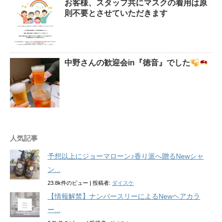
お客様、スタッフ共にマスクの着用は原
則不要とさせていただきます
中野さんの歓迎会in『徳音』でした
人気記事
予想以上にジョーマローン♪香り派へ贈るNewシャ
ン...
23.8k件のビュー
|
投稿者:
ダイスケ
【情報解禁】ナンバースリーによるNewヘアカラ
ー...