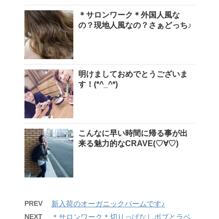
＊サロンワーク＊外国人風な
の？現地人風なの？さぁどっち♪
明けましておめでとうございま
す！(*^_^*)
こんなに早い時間に帰る事が出
来る魅力的なCRAVE(♡∀♡)
PREV
新入荷のオーガニックバームです♪
NEXT
＊サロンワーク＊切りっぱなしボブとラベ