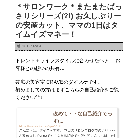
＊サロンワーク＊またまたばっ
さりシリーズ(?!) お久しぶりー
の安産カット、ママの1日はタ
イムイズマネー！
2018/02/04
トレンド＋ライフスタイルに合わせたヘア… お
客様との想いの共有…
帯広の美容室 CRAVEのダイスケです。
初めましての方はまずこちらの自己紹介をご覧
ください^^↓
改めて・・な自己紹介でっ
す(...
https://crave-gts.net/?p=5468
こんにちは、ダイスケです。 本日のサロンブログでのえりちゃ
ん改めましてerinaです！な自己紹介です(*^_^*)こんにちは、eri