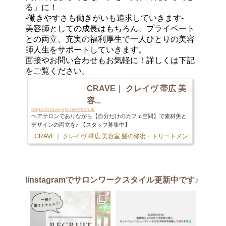
る」に！
-働きやすさも働きがいも追求していきます-
美容師としての成長はもちろん、プライベート
との両立、充実の福利厚生で一人ひとりの美容
師人生をサポートしていきます。
面接やお問い合わせもお気軽に！詳しくは下記
をご覧ください。
CRAVE｜ クレイヴ 帯広 美
容...
https://crave-gts.net/recruit/
ヘアサロンでありながら【自分だけのカフェ空間】で素材美と
デザインの両立を♪ 【スタッフ募集中】
CRAVE｜ クレイヴ 帯広 美容室 髪の修復・トリートメント専門店
103 
Iinstagram
でサロンワークスタイル更新中です♪