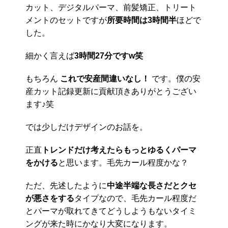
カット、デジタルパーマ、前髪矯正、トリート
メントのセットですが
所要時間は3時間半
ほどで
した。
細かく言えば
3時間27分ですw笑
もちろん
これで安産間違いなし！
です。僕の安
産カット記録更新に貢献頂きありがとうござい
ます♪笑
では少しだけデザインのお話を。
正直
トレンドだけ考えたらもっとゆるくパーマ
をかける
と思います。毛先カール程度かな？
ただ、先述したように
中途半端な長さだとクセ
が悪さをする
タイプなので、毛先カール程度だ
とパーマが取れてきてどうしようもないタイミ
ングが来た時にかなり大変になります。