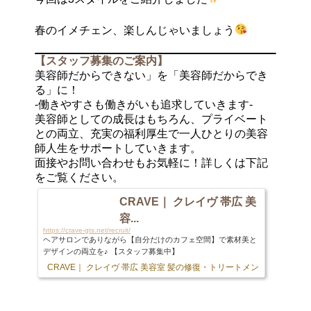
春のイメチェン、楽しんじゃいましょう
【スタッフ募集のご案内】
美容師だからできない」を「美容師だからでき
る」に！
-働きやすさも働きがいも追求していきます-
美容師としての成長はもちろん、プライベート
との両立、充実の福利厚生で一人ひとりの美容
師人生をサポートしていきます。
面接やお問い合わせもお気軽に！詳しくは下記
をご覧ください。
CRAVE｜ クレイヴ 帯広 美
容...
https://crave-gts.net/recruit/
ヘアサロンでありながら【自分だけのカフェ空間】で素材美と
デザインの両立を♪ 【スタッフ募集中】
CRAVE｜ クレイヴ 帯広 美容室 髪の修復・トリートメント専門店
103 