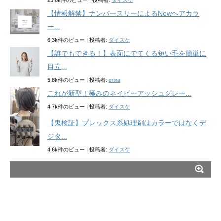
23.8k件のビュー
|
投稿者:
ダイスケ
【情報解禁】ナンバースリーによるNewヘアカラ
ー...
6.3k件のビュー
|
投稿者:
ダイスケ
【誰でもできる！】表面にでてくる短い毛を簡単に
目立...
5.8k件のビュー
|
投稿者:
erina
これが新型！極みのネイビーアッシュグレー...
4.7k件のビュー
|
投稿者:
ダイスケ
【鬼検証】プレックス系処理剤はカラーではなくデ
ジタ...
4.6k件のビュー
|
投稿者:
ダイスケ