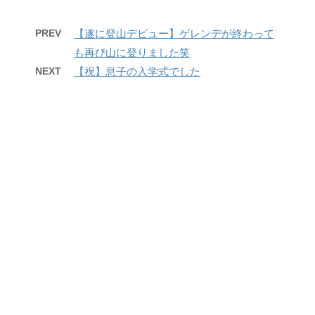
PREV
【遂に登山デビュー】ゲレンデが終わって
も再び山に登りました笑
NEXT
【祝】息子の入学式でした