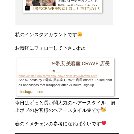
先日のオーナーのブログで
最新の自己紹介をされてい
【帯広CRAVE美容室】口コミで評判のトリートメントやナチ
たので私の自己紹介ブログ
を見てみたら。。。私も4年
前に書いたっきりでした爆
オーナーに続き改めて2021
年版を書きたいと思いま
私のインスタアカウントです
す！
CRAVEの『ショート
職人』erinaです！私の激ア
ツ自己紹介、良かったら覗
お気軽にフォローして下さいね♬
いてみて下さい☆私のイン
スタアカウントです
お気
軽にフォローして下さいね
✂︎帯広 美容室 CRAVE 店長
♬はい、↑の自己紹介ブロ
er...
グ、古いですね〜
笑実は
https://instagram.com/erina_crave?igshid=v83tvwm44dce
そんなに改まって書くこと
See 57 posts by ✂︎帯広 美容室 CRAVE 店長 erina✂︎. To see phot
もないのですが、書きなが
os and videos that disappear after 24 hours, sign up.
ら自分が進化しているか確
instagram.com
かめたいと思います笑生...
今日はずっと長い間人気のヘアースタイル、肩
上ボブのお客様のヘアースタイル集です
春のイメチェンの参考になれば幸いです