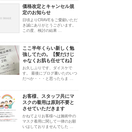
価格改定とキャンセル規
定のお知らせ
日頃よりCRAVEをご愛顧いただ
き誠にありがとうございます。
この度、検討の結果 …
ここ半年くらい新しく勉
強してたの。【髪だけじ
ゃなくお肌も任せてね】
お久しぶりです、ダイスケで
す。 最後にブログ書いたのいつ
だべか・・・と思ったらま …
お客様、スタッフ共にマ
スクの着用は原則不要と
させていただきます
かねてよりお客様へは施術中の
マスク着用に関して一律のお願
いはしておりませんでした …