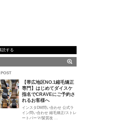
購読する
 POST
【帯広地区NO.1縮毛矯正
専門】はじめてダイスケ
指名でCRAVEにご予約さ
れるお客様へ
インスタDM問い合わせ 公式ラ
イン問い合わせ 縮毛矯正/ストレ
ートパーマ/髪質改 …