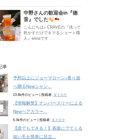
中野さんの歓迎会in『徳
音』でした
こんにちは♪ CRAVEの『洗って
乾かすだけでキマるショート職
人』erinaです …
記事
予想以上にジョーマローン♪香り派
へ贈るNewシャン...
23.8k件のビュー
|
投稿者:
ダイスケ
【情報解禁】ナンバースリーによる
Newヘアカラー...
6.3k件のビュー
|
投稿者:
ダイスケ
【誰でもできる！】表面にでてくる
短い毛を簡単に目立...