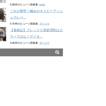
5.8k件のビュー
|
投稿者:
erina
これが新型！極みのネイビーアッシ
ュグレー...
4.7k件のビュー
|
投稿者:
ダイスケ
【鬼検証】プレックス系処理剤はカ
ラーではなくデジタ...
4.6k件のビュー
|
投稿者:
ダイスケ