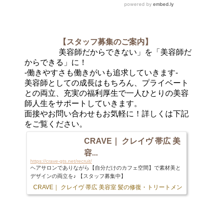
【スタッフ募集のご案内】
美容師だからできない」を「美容師だ
からできる」に！
-働きやすさも働きがいも追求していきます-
美容師としての成長はもちろん、プライベート
との両立、充実の福利厚生で一人ひとりの美容
師人生をサポートしていきます。
面接やお問い合わせもお気軽に！詳しくは下記
をご覧ください。
CRAVE｜ クレイヴ 帯広 美
容...
https://crave-gts.net/recruit/
ヘアサロンでありながら【自分だけのカフェ空間】で素材美と
デザインの両立を♪ 【スタッフ募集中】
CRAVE｜ クレイヴ 帯広 美容室 髪の修復・トリートメント専門店
103 