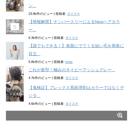
ン...
23.8k件のビュー
|
投稿者:
ダイスケ
【情報解禁】ナンバースリーによるNewヘアカラ
ー...
6.3k件のビュー
|
投稿者:
ダイスケ
【誰でもできる！】表面にでてくる短い毛を簡単に
目立...
5.8k件のビュー
|
投稿者:
erina
これが新型！極みのネイビーアッシュグレー...
4.7k件のビュー
|
投稿者:
ダイスケ
【鬼検証】プレックス系処理剤はカラーではなくデ
ジタ...
4.6k件のビュー
|
投稿者:
ダイスケ