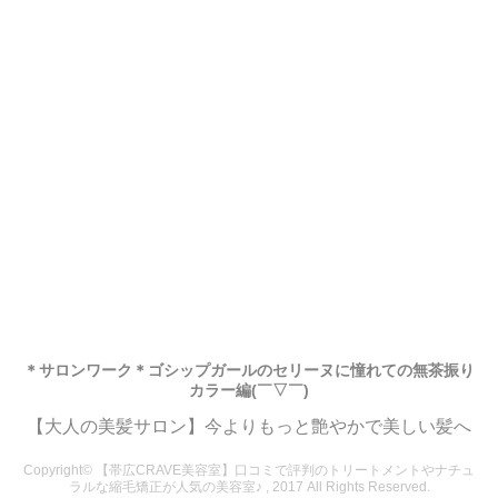
＊サロンワーク＊ゴシップガールのセリーヌに憧れての無茶振り
カラー編(￣▽￣)
【大人の美髪サロン】今よりもっと艶やかで美しい髪へ
Copyright© 【帯広CRAVE美容室】口コミで評判のトリートメントやナチュ
ラルな縮毛矯正が人気の美容室♪ , 2017 All Rights Reserved.