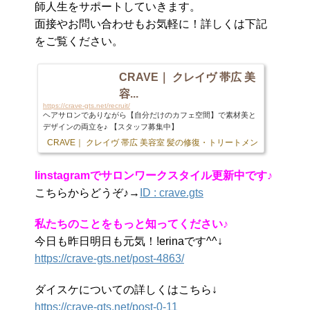
師人生をサポートしていきます。
面接やお問い合わせもお気軽に！詳しくは下記
をご覧ください。
CRAVE｜ クレイヴ 帯広 美
容...
https://crave-gts.net/recruit/
ヘアサロンでありながら【自分だけのカフェ空間】で素材美と
デザインの両立を♪ 【スタッフ募集中】
CRAVE｜ クレイヴ 帯広 美容室 髪の修復・トリートメント専門店
103 
Iinstagramでサロンワークスタイル更新中です♪
こちらからどうぞ♪→
ID : crave.gts
私たちのことをもっと知ってください
♪
今日も昨日明日も元気！!erinaです^^↓
https://crave-gts.net/post-4863/
ダイスケについての詳しくはこちら↓
https://crave-gts.net/post-0-11