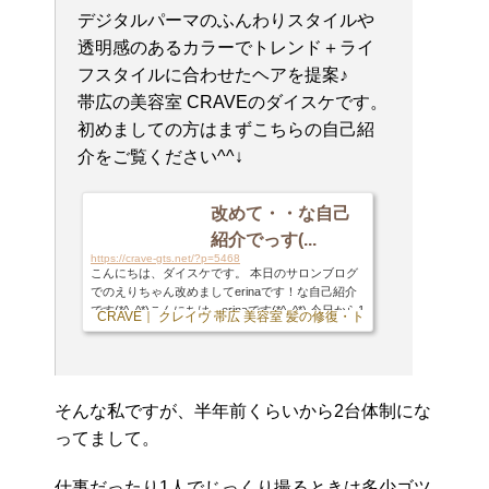
デジタルパーマのふんわりスタイルや
透明感のあるカラーでトレンド＋ライ
フスタイルに合わせたヘアを提案♪
帯広の美容室 CRAVEのダイスケです。
初めましての方はまずこちらの自己紹
介をご覧ください^^↓
改めて・・な自己
紹介でっす(...
https://crave-gts.net/?p=5468
こんにちは、ダイスケです。 本日のサロンブログ
でのえりちゃん改めましてerinaです！な自己紹介
です(*^_^*)こんにちは、erinaです(*^_^*) 今日から1
CRAVE｜ クレイヴ 帯広 美容室 髪の修復・トリートメント専門店
週間、いつものように張り切って更新していきま
す！(´ー｀) 今となってはくれちゃんと1週間交代
たま〜にオーナ ... に引き続き今更ですが自己紹介
させて頂きます笑 1987年生まれで今年30歳の大台
に乗ります…兎年と言うと「似合わないwww」と
そんな私ですが、半年前くらいから2台体制にな
言われますが獅子座ですと言うと「あ〜ぽいかも
ってまして。
ね笑」と言われます。ナンダソリャwお客様との会
話で「ずっと帯広なんですか？」と聞かれたりも
し...
仕事だったり1人でじっくり撮るときは多少ゴツ