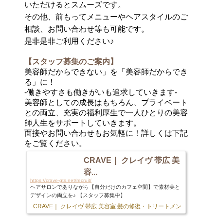
いただけるとスムーズです。
その他、前もってメニューやヘアスタイルのご
相談、お問い合わせ等も可能です。
是非是非ご利用ください♪
【スタッフ募集のご案内】
美容師だからできない」を「美容師だからでき
る」に！
-働きやすさも働きがいも追求していきます-
美容師としての成長はもちろん、プライベート
との両立、充実の福利厚生で一人ひとりの美容
師人生をサポートしていきます。
面接やお問い合わせもお気軽に！詳しくは下記
をご覧ください。
CRAVE｜ クレイヴ 帯広 美
容...
https://crave-gts.net/recruit/
ヘアサロンでありながら【自分だけのカフェ空間】で素材美と
デザインの両立を♪ 【スタッフ募集中】
CRAVE｜ クレイヴ 帯広 美容室 髪の修復・トリートメント専門店
103 