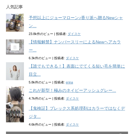
人気記事
予想以上にジョーマローン♪香り派へ贈るNewシャ
ン...
23.8k件のビュー
|
投稿者:
ダイスケ
【情報解禁】ナンバースリーによるNewヘアカラ
ー...
6.3k件のビュー
|
投稿者:
ダイスケ
【誰でもできる！】表面にでてくる短い毛を簡単に
目立...
5.8k件のビュー
|
投稿者:
erina
これが新型！極みのネイビーアッシュグレー...
4.7k件のビュー
|
投稿者:
ダイスケ
【鬼検証】プレックス系処理剤はカラーではなくデ
ジタ...
4.6k件のビュー
|
投稿者:
ダイスケ