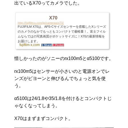
出ているX70ってカメラでした。
X70
http://fujifilm-x.com/jp/cameras/x70/
FUJIFILM X70は、APS-Cサイズセンサーを搭載したXシリーズ
のカメラのなかでもっともコンパクトで最軽量！。富士フイル
ムならではの写真画質がポケットサイズに！X70の最新情報を
お届けします。
fujifilm-x.com
1 Share
1 Pocket
惜しかったのがソニーのrx100m5とα5100です。
rx100m5はセンサーが小さいのと電源オンでレ
ンズがビヨーンと伸びるんでちょっと気を使
う。
α5100は24/1.8や35/1.8を付けるとコンパクトじ
ゃなくなってしまう。
X70はまずまずコンパクト。