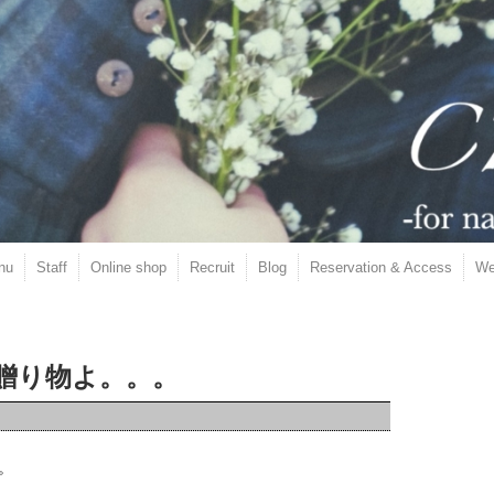
nu
Staff
Online shop
Recruit
Blog
Reservation & Access
We
贈り物よ。。。
。