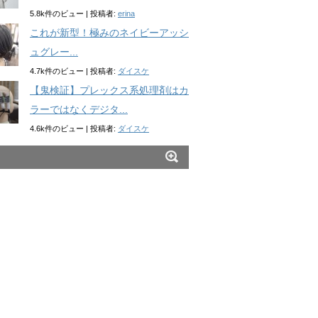
5.8k件のビュー
|
投稿者:
erina
これが新型！極みのネイビーアッシ
ュグレー...
4.7k件のビュー
|
投稿者:
ダイスケ
【鬼検証】プレックス系処理剤はカ
ラーではなくデジタ...
4.6k件のビュー
|
投稿者:
ダイスケ