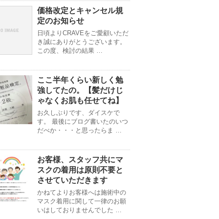
価格改定とキャンセル規
定のお知らせ
日頃よりCRAVEをご愛顧いただ
き誠にありがとうございます。
この度、検討の結果 …
ここ半年くらい新しく勉
強してたの。【髪だけじ
ゃなくお肌も任せてね】
お久しぶりです、ダイスケで
す。 最後にブログ書いたのいつ
だべか・・・と思ったらま …
お客様、スタッフ共にマ
スクの着用は原則不要と
させていただきます
かねてよりお客様へは施術中の
マスク着用に関して一律のお願
いはしておりませんでした …