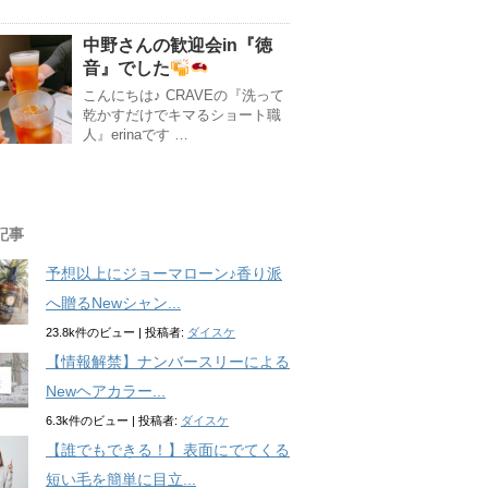
中野さんの歓迎会in『徳
音』でした
こんにちは♪ CRAVEの『洗って
乾かすだけでキマるショート職
人』erinaです …
記事
予想以上にジョーマローン♪香り派
へ贈るNewシャン...
23.8k件のビュー
|
投稿者:
ダイスケ
【情報解禁】ナンバースリーによる
Newヘアカラー...
6.3k件のビュー
|
投稿者:
ダイスケ
【誰でもできる！】表面にでてくる
短い毛を簡単に目立...