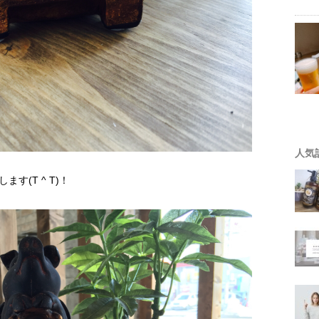
人気
す(T ^ T)！