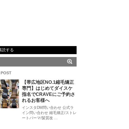
購読する
 POST
【帯広地区NO.1縮毛矯正
専門】はじめてダイスケ
指名でCRAVEにご予約さ
れるお客様へ
インスタDM問い合わせ 公式ラ
イン問い合わせ 縮毛矯正/ストレ
ートパーマ/髪質改 …