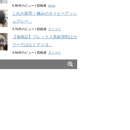
5.8k件のビュー
|
投稿者:
erina
これが新型！極みのネイビーアッシ
ュグレー...
4.7k件のビュー
|
投稿者:
ダイスケ
【鬼検証】プレックス系処理剤はカ
ラーではなくデジタ...
4.6k件のビュー
|
投稿者:
ダイスケ