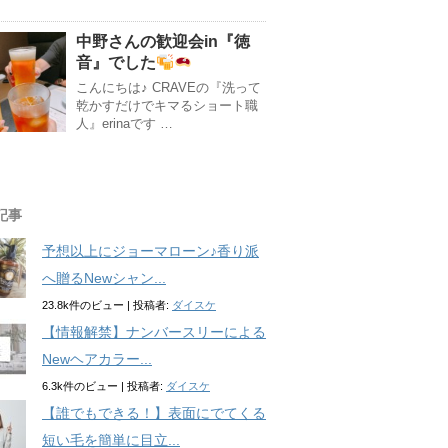
中野さんの歓迎会in『徳
音』でした
こんにちは♪ CRAVEの『洗って
乾かすだけでキマるショート職
人』erinaです …
記事
予想以上にジョーマローン♪香り派
へ贈るNewシャン...
23.8k件のビュー
|
投稿者:
ダイスケ
【情報解禁】ナンバースリーによる
Newヘアカラー...
6.3k件のビュー
|
投稿者:
ダイスケ
【誰でもできる！】表面にでてくる
短い毛を簡単に目立...