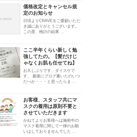
価格改定とキャンセル規
定のお知らせ
日頃よりCRAVEをご愛顧いただ
き誠にありがとうございます。
この度、検討の結果 …
ここ半年くらい新しく勉
強してたの。【髪だけじ
ゃなくお肌も任せてね】
お久しぶりです、ダイスケで
す。 最後にブログ書いたのいつ
だべか・・・と思ったらま …
お客様、スタッフ共にマ
スクの着用は原則不要と
させていただきます
かねてよりお客様へは施術中の
マスク着用に関して一律のお願
いはしておりませんでした …