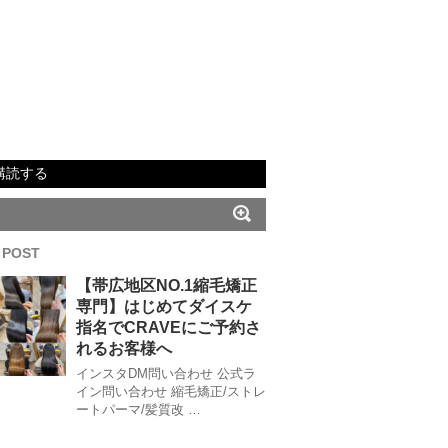
購読する
 POST
【帯広地区NO.1縮毛矯正
専門】はじめてダイスケ
指名でCRAVEにご予約さ
れるお客様へ
インスタDM問い合わせ 公式ラ
イン問い合わせ 縮毛矯正/ストレ
ートパーマ/髪質改 …