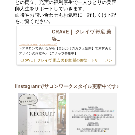
との両立、充実の福利厚生で一人ひとりの美容
師人生をサポートしていきます。
面接やお問い合わせもお気軽に！詳しくは下記
をご覧ください。
CRAVE｜ クレイヴ 帯広 美
容...
https://crave-gts.net/recruit/
ヘアサロンでありながら【自分だけのカフェ空間】で素材美と
デザインの両立を♪ 【スタッフ募集中】
CRAVE｜ クレイヴ 帯広 美容室 髪の修復・トリートメント専門店
103 
Iinstagram
でサロンワークスタイル更新中です♪