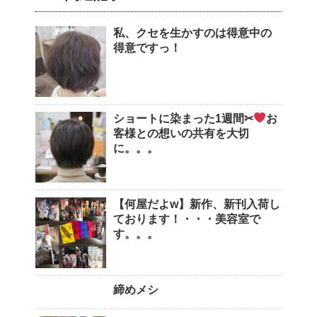
私、クセを生かすのは得意中の
得意ですっ！
ショートに染まった1週間✂︎
お
客様との想いの共有を大切
に。。。
【何屋だよw】新作、新刊入荷し
ております！・・・美容室で
す。。。
締めメシ