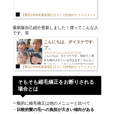
【帯広CRAVE美容室】口コミで評判のトリートメントやナチュラ
最新版自己紹介更新しました！僕ってこんな人
です。笑
こんにちは、ダイスケです-
プ...
https://crave-gts.net/post-16393
こんにちは、ダイスケです。初めてご来
店を検討されている方はまずこちらをご
覧ください。このような縮毛矯正や施術
【帯広CRAVE美容室】口コミで評判のトリートメントやナチュラ
に関しての初めての方向けの記事は昨年
末に作成していたのですが・・そうじゃ
ない自己紹介が4年前に書いたっきりと
そもそも縮毛矯正をお断りされる
いうこともあり改めて書いておこうかと
思います。私生活は一男一女＋１匹のパ
場合とは
パですあれから時は経ちこの春から息子
は年長、その後娘にも恵まれそんな娘も
今年は年少になります。我が家の番犬
一般的に縮毛矯正は他のメニューと比べて
（としてほぼ機能していないw）ナツ氏
は８歳になろうとしています。僕自身も
・比較的髪の毛への負担が大きい傾向がある
う30代も半ばに差し掛かってきます...