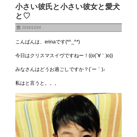
小さい彼氏と小さい彼女と愛犬
と♡
2016/12/24
こんばんは、erinaです(*^_^*)
今日はクリスマスイヴですねー！((o(´∀｀)o))
みなさんはどうお過ごしですか？(´ー｀)♩
私はと言うと。。。