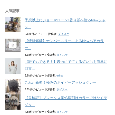
人気記事
予想以上にジョーマローン♪香り派へ贈るNewシャ
ン...
23.8k件のビュー
|
投稿者:
ダイスケ
【情報解禁】ナンバースリーによるNewヘアカラ
ー...
6.3k件のビュー
|
投稿者:
ダイスケ
【誰でもできる！】表面にでてくる短い毛を簡単に
目立...
5.8k件のビュー
|
投稿者:
erina
これが新型！極みのネイビーアッシュグレー...
4.7k件のビュー
|
投稿者:
ダイスケ
【鬼検証】プレックス系処理剤はカラーではなくデ
ジタ...
4.6k件のビュー
|
投稿者:
ダイスケ