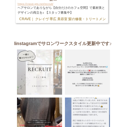
https://crave-gts.net/recruit/
ヘアサロンでありながら【自分だけのカフェ空間】で素材美と
デザインの両立を♪ 【スタッフ募集中】
CRAVE｜ クレイヴ 帯広 美容室 髪の修復・トリートメント専門店
103 
Iinstagram
でサロンワークスタイル更新中です♪