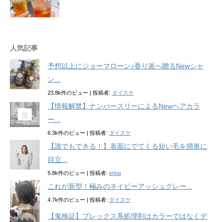
人気記事
予想以上にジョーマローン♪香り派へ贈るNewシャ
ン...
23.8k件のビュー
|
投稿者:
ダイスケ
【情報解禁】ナンバースリーによるNewヘアカラ
ー...
6.3k件のビュー
|
投稿者:
ダイスケ
【誰でもできる！】表面にでてくる短い毛を簡単に
目立...
5.8k件のビュー
|
投稿者:
erina
これが新型！極みのネイビーアッシュグレー...
4.7k件のビュー
|
投稿者:
ダイスケ
【鬼検証】プレックス系処理剤はカラーではなくデ