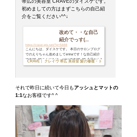
帯広の美容室 CRAVEのダイスケです。
初めましての方はまずこちらの自己紹
介をご覧ください^^↓
改めて・・な自己
紹介でっす(...
https://crave-gts.net/?p=5468
こんにちは、ダイスケです。 本日のサロンブログ
でのえりちゃん改めましてerinaです！な自己紹介
です(*^_^*)こんにちは、erinaです(*^_^*) 今日から1
CRAVE｜ クレイヴ 帯広 美容室 髪の修復・トリートメント専門店
週間、いつものように張り切って更新していきま
す！(´ー｀) 今となってはくれちゃんと1週間交代
たま〜にオーナ ... に引き続き今更ですが自己紹介
させて頂きます笑 1987年生まれで今年30歳の大台
に乗ります…兎年と言うと「似合わないwww」と
それで昨日に続いて今日も
アッシュとマットの
言われますが獅子座ですと言うと「あ〜ぽいかも
1:1
なお客様です^ ^
ね笑」と言われます。ナンダソリャwお客様との会
話で「ずっと帯広なんですか？」と聞かれたりも
し...