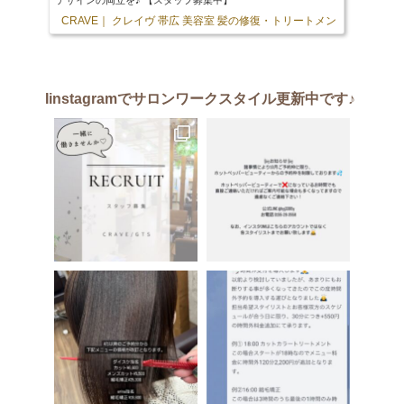
CRAVE｜ クレイヴ 帯広 美容室 髪の修復・トリートメント専門店
103 
Iinstagram
でサロンワークスタイル更新中です♪