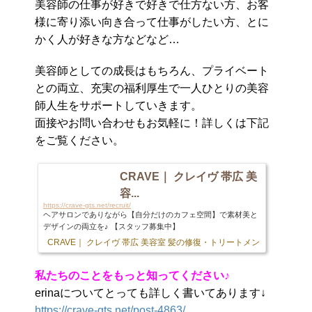
美容師の仕事が好きで好きで仕方ない方、お客
様に寄り添い向き合って仕事がしたい方、とに
かく人が好きな方などなど…
美容師としての成長はもちろん、プライベート
との両立、充実の福利厚生で一人ひとりの美容
師人生をサポートしていきます。
面接やお問い合わせもお気軽に！詳しくは下記
をご覧ください。
CRAVE｜ クレイヴ 帯広 美
容...
https://crave-gts.net/recruit/
ヘアサロンでありながら【自分だけのカフェ空間】で素材美と
デザインの両立を♪ 【スタッフ募集中】
CRAVE｜ クレイヴ 帯広 美容室 髪の修復・トリートメント専門店
103 
私たちのことをもっと知ってください♪
erinaについてとっても詳しく書いてあります↓
https://crave-gts.net/post-4863/