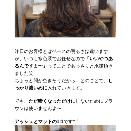
昨日のお客様とはベースの明るさは違います
が、いつも寒色系でお任せなので
「いいやつあ
るんですよ〜」
ってことであっさりと承諾頂き
ました笑
ちょっと間が空きそうだから…とのことで、
し
っかり濃いめに
入れていきます。
でも、
ただ暗くなっただけ
にしないためにブラ
ウンは使いませんよ〜
アッシュとマットの1:1
です^ ^