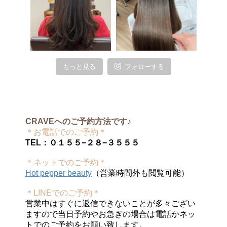
もっと見る
フォローする
CRAVEへのご予約方法です♪
＊お電話でのご予約＊
TEL：０１５５−２８−３５５５
＊ネットでのご予約＊
Hot pepper beauty
（営業時間外も閲覧可能）
＊LINEでのご予約＊
営業中はすぐに返信できないことが多々ござい
ますので当日予約やお急ぎの場合は電話かネッ
トでのご予約をお願い致します。