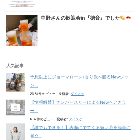
中野さんの歓迎会in『徳音』でした
人気記事
予想以上にジョーマローン♪香り派へ贈るNewシャ
ン...
23.8k件のビュー
|
投稿者:
ダイスケ
【情報解禁】ナンバースリーによるNewヘアカラ
ー...
6.3k件のビュー
|
投稿者:
ダイスケ
【誰でもできる！】表面にでてくる短い毛を簡単に
目立...