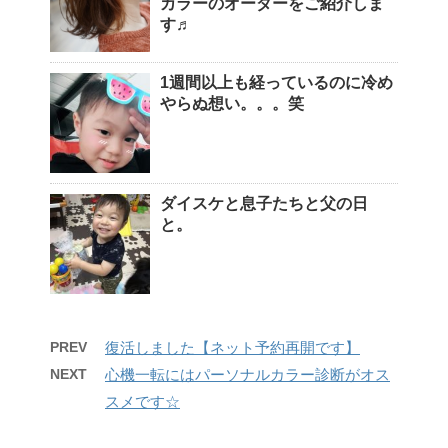
カラーのオーダーをご紹介しま
す♬
1週間以上も経っているのに冷め
やらぬ想い。。。笑
ダイスケと息子たちと父の日
と。
PREV
復活しました【ネット予約再開です】
NEXT
心機一転にはパーソナルカラー診断がオス
スメです☆