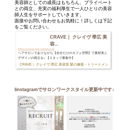
美容師としての成長はもちろん、プライベート
との両立、充実の福利厚生で一人ひとりの美容
師人生をサポートしていきます。
面接やお問い合わせもお気軽に！詳しくは下記
をご覧ください。
CRAVE｜ クレイヴ 帯広 美
容...
https://crave-gts.net/recruit/
ヘアサロンでありながら【自分だけのカフェ空間】で素材美と
デザインの両立を♪ 【スタッフ募集中】
CRAVE｜ クレイヴ 帯広 美容室 髪の修復・トリートメント専門店
103 
Iinstagram
でサロンワークスタイル更新中です♪