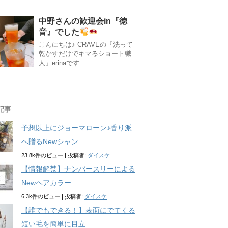
中野さんの歓迎会in『徳
音』でした
こんにちは♪ CRAVEの『洗って
乾かすだけでキマるショート職
人』erinaです …
記事
予想以上にジョーマローン♪香り派
へ贈るNewシャン...
23.8k件のビュー
|
投稿者:
ダイスケ
【情報解禁】ナンバースリーによる
Newヘアカラー...
6.3k件のビュー
|
投稿者:
ダイスケ
【誰でもできる！】表面にでてくる
短い毛を簡単に目立...