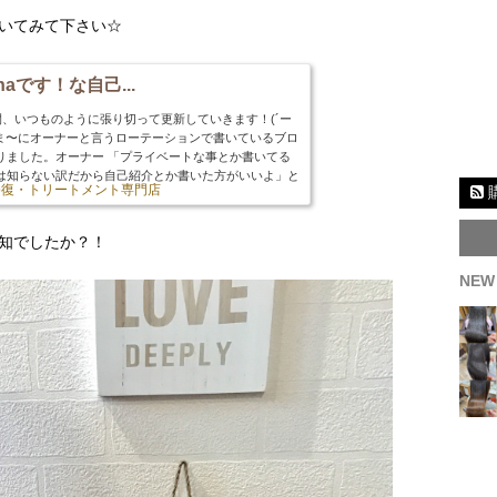
いてみて下さい☆
naです！な自己...
ら1週間、いつものように張り切って更新していきます！(´ー
たま〜にオーナーと言うローテーションで書いているブロ
りました。オーナー 「プライベートな事とか書いてる
は知らない訳だから自己紹介とか書いた方がいいよ」と
の修復・トリートメント専門店
紹介をさせて頂こうと思います(*^_^*)【名前】eri
ますがB型ですm...
知でしたか？！
NEW