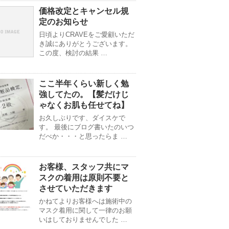
価格改定とキャンセル規
定のお知らせ
日頃よりCRAVEをご愛顧いただ
き誠にありがとうございます。
この度、検討の結果 …
ここ半年くらい新しく勉
強してたの。【髪だけじ
ゃなくお肌も任せてね】
お久しぶりです、ダイスケで
す。 最後にブログ書いたのいつ
だべか・・・と思ったらま …
お客様、スタッフ共にマ
スクの着用は原則不要と
させていただきます
かねてよりお客様へは施術中の
マスク着用に関して一律のお願
いはしておりませんでした …