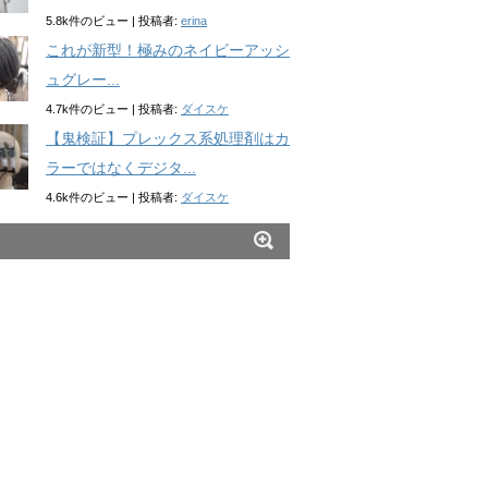
5.8k件のビュー
|
投稿者:
erina
これが新型！極みのネイビーアッシ
ュグレー...
4.7k件のビュー
|
投稿者:
ダイスケ
【鬼検証】プレックス系処理剤はカ
ラーではなくデジタ...
4.6k件のビュー
|
投稿者:
ダイスケ