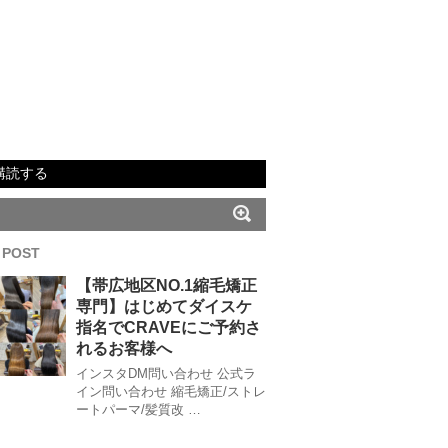
購読する
 POST
【帯広地区NO.1縮毛矯正
専門】はじめてダイスケ
指名でCRAVEにご予約さ
れるお客様へ
インスタDM問い合わせ 公式ラ
イン問い合わせ 縮毛矯正/ストレ
ートパーマ/髪質改 …