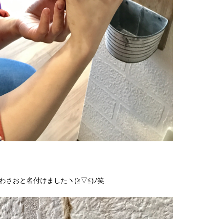
さおと名付けましたヽ(≧▽≦)ﾉ笑