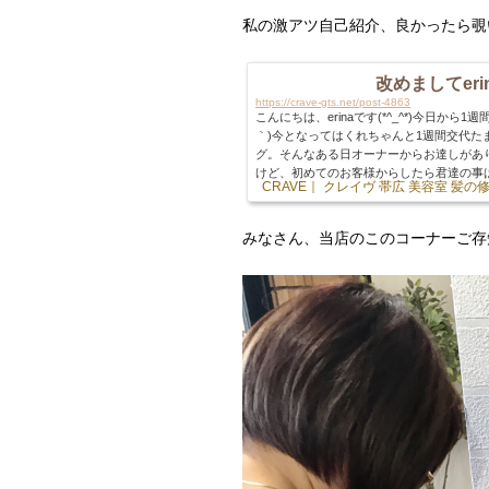
私の激アツ自己紹介、良かったら覗
改めましてeri
https://crave-gts.net/post-4863
こんにちは、erinaです(*^_^*)今日か
｀)今となってはくれちゃんと1週間交代
グ。そんなある日オーナーからお達しがあ
けど、初めてのお客様からしたら君達の事
CRAVE｜ クレイヴ 帯広 美容室 髪
言うお達しでした。と言う事で！！！改めて自己
naです！【血液型】O型。。。によく間違われ
みなさん、当店のこのコーナーご存