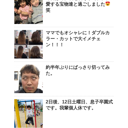
愛する宝物達と過ごしました
笑
ママでもオシャレに！ダブルカ
ラー・カットで大イメチェ
ン！！！
約半年ぶりにばっさり切ってみ
た。
2日後、12日土曜日、息子卒園式
です。我輩個人休です。