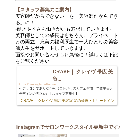
【スタッフ募集のご案内】
美容師だからできない」を「美容師だからでき
る」に！
-働きやすさも働きがいも追求していきます-
美容師としての成長はもちろん、プライベート
との両立、充実の福利厚生で一人ひとりの美容
師人生をサポートしていきます。
面接やお問い合わせもお気軽に！詳しくは下記
をご覧ください。
CRAVE｜ クレイヴ 帯広 美
容...
https://crave-gts.net/recruit/
ヘアサロンでありながら【自分だけのカフェ空間】で素材美と
デザインの両立を♪ 【スタッフ募集中】
CRAVE｜ クレイヴ 帯広 美容室 髪の修復・トリートメント専門店
103 
Iinstagram
でサロンワークスタイル更新中です♪