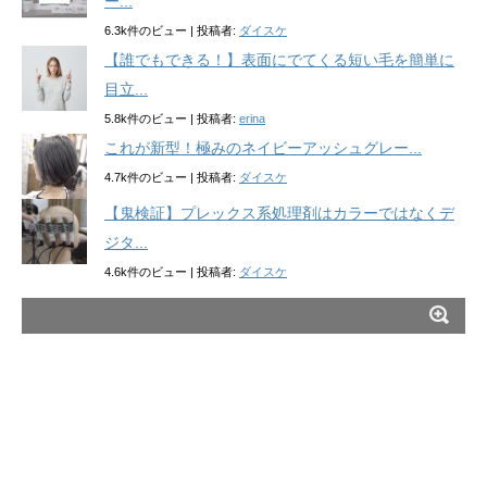
ー...
6.3k件のビュー
|
投稿者:
ダイスケ
【誰でもできる！】表面にでてくる短い毛を簡単に
目立...
5.8k件のビュー
|
投稿者:
erina
これが新型！極みのネイビーアッシュグレー...
4.7k件のビュー
|
投稿者:
ダイスケ
【鬼検証】プレックス系処理剤はカラーではなくデ
ジタ...
4.6k件のビュー
|
投稿者:
ダイスケ