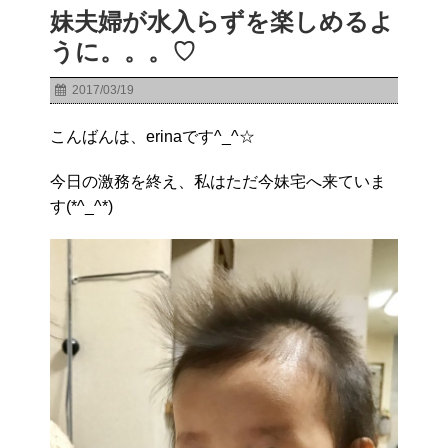
妹夫婦が水入らずを楽しめるよ
うに。。。♡
2017/03/19
こんばんは、erinaです^_^☆
今日の激務を終え、私はただ今妹宅へ来ていま
す(*^_^*)