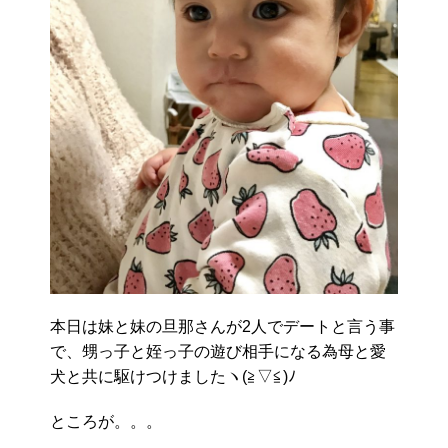
本日は妹と妹の旦那さんが2人でデートと言う事
で、甥っ子と姪っ子の遊び相手になる為母と愛
犬と共に駆けつけましたヽ(≧▽≦)ﾉ
ところが。。。