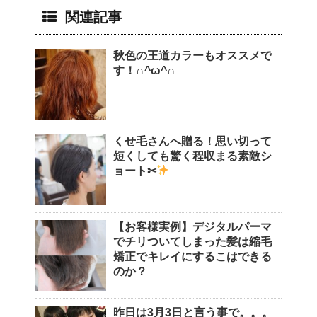
関連記事
秋色の王道カラーもオススメで
す！∩^ω^∩
くせ毛さんへ贈る！思い切って
短くしても驚く程収まる素敵シ
ョート✂︎
【お客様実例】デジタルパーマ
でチリついてしまった髪は縮毛
矯正でキレイにするこはできる
のか？
昨日は3月3日と言う事で。。。