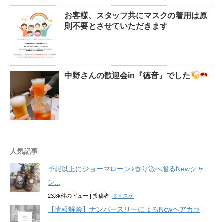
お客様、スタッフ共にマスクの着用は原
則不要とさせていただきます
中野さんの歓迎会in『徳音』でした
人気記事
予想以上にジョーマローン♪香り派へ贈るNewシャ
ン...
23.8k件のビュー
|
投稿者:
ダイスケ
【情報解禁】ナンバースリーによるNewヘアカラ