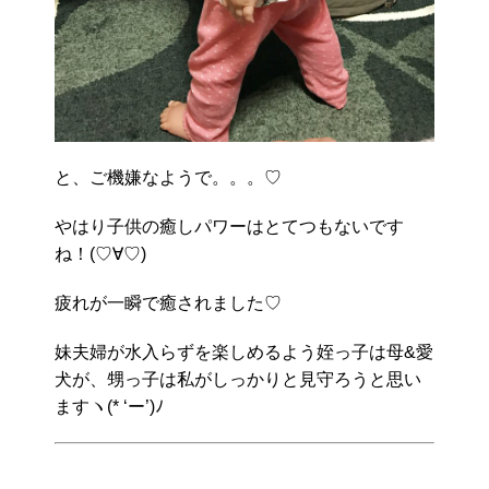
と、ご機嫌なようで。。。♡
やはり子供の癒しパワーはとてつもないです
ね！(♡∀♡)
疲れが一瞬で癒されました♡
妹夫婦が水入らずを楽しめるよう姪っ子は母&愛
犬が、甥っ子は私がしっかりと見守ろうと思い
ますヽ(* ‘ー’)ﾉ