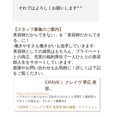
それではよろしくお願いします^ ^
【スタッフ募集のご案内】
美容師だからできない」を「美容師だからでき
る」に！
-働きやすさも働きがいも追求していきます-
美容師としての成長はもちろん、プライベート
との両立、充実の福利厚生で一人ひとりの美容
師人生をサポートしていきます。
面接やお問い合わせもお気軽に！詳しくは下記
をご覧ください。
CRAVE｜ クレイヴ 帯広 美
容...
https://crave-gts.net/recruit/
ヘアサロンでありながら【自分だけのカフェ空間】で素材美と
デザインの両立を♪ 【スタッフ募集中】
CRAVE｜ クレイヴ 帯広 美容室 髪の修復・トリートメント専門店
103 