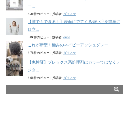
ー...
6.3k件のビュー
|
投稿者:
ダイスケ
【誰でもできる！】表面にでてくる短い毛を簡単に
目立...
5.8k件のビュー
|
投稿者:
erina
これが新型！極みのネイビーアッシュグレー...
4.7k件のビュー
|
投稿者:
ダイスケ
【鬼検証】プレックス系処理剤はカラーではなくデ
ジタ...
4.6k件のビュー
|
投稿者:
ダイスケ