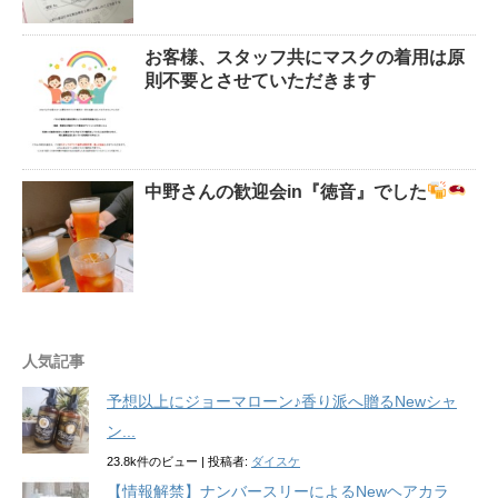
お客様、スタッフ共にマスクの着用は原
則不要とさせていただきます
中野さんの歓迎会in『徳音』でした
人気記事
予想以上にジョーマローン♪香り派へ贈るNewシャ
ン...
23.8k件のビュー
|
投稿者:
ダイスケ
【情報解禁】ナンバースリーによるNewヘアカラ