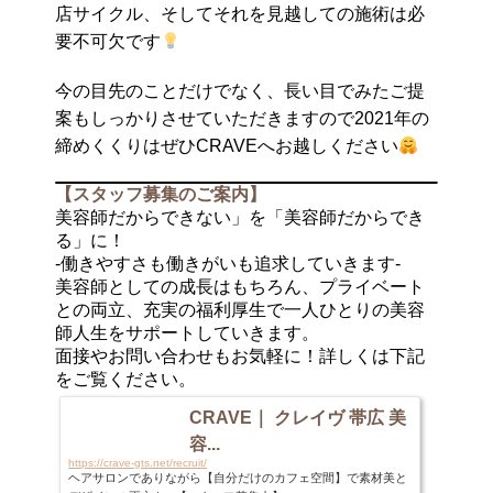
店サイクル、そしてそれを見越しての施術は必
要不可欠です
今の目先のことだけでなく、長い目でみたご提
案もしっかりさせていただきますので2021年の
締めくくりはぜひCRAVEへお越しください
【スタッフ募集のご案内】
美容師だからできない」を「美容師だからでき
る」に！
-働きやすさも働きがいも追求していきます-
美容師としての成長はもちろん、プライベート
との両立、充実の福利厚生で一人ひとりの美容
師人生をサポートしていきます。
面接やお問い合わせもお気軽に！詳しくは下記
をご覧ください。
CRAVE｜ クレイヴ 帯広 美
容...
https://crave-gts.net/recruit/
ヘアサロンでありながら【自分だけのカフェ空間】で素材美と