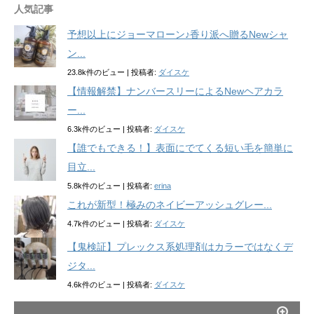
人気記事
予想以上にジョーマローン♪香り派へ贈るNewシャ
ン...
23.8k件のビュー
|
投稿者:
ダイスケ
【情報解禁】ナンバースリーによるNewヘアカラ
ー...
6.3k件のビュー
|
投稿者:
ダイスケ
【誰でもできる！】表面にでてくる短い毛を簡単に
目立...
5.8k件のビュー
|
投稿者:
erina
これが新型！極みのネイビーアッシュグレー...
4.7k件のビュー
|
投稿者:
ダイスケ
【鬼検証】プレックス系処理剤はカラーではなくデ
ジタ...
4.6k件のビュー
|
投稿者:
ダイスケ