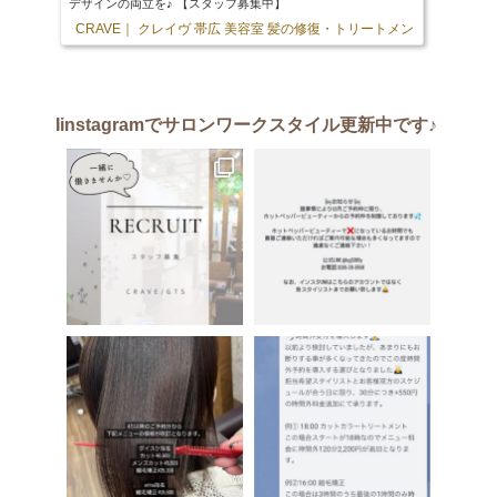
デザインの両立を♪ 【スタッフ募集中】
CRAVE｜ クレイヴ 帯広 美容室 髪の修復・トリートメント専門店
103 
Iinstagram
でサロンワークスタイル更新中です♪