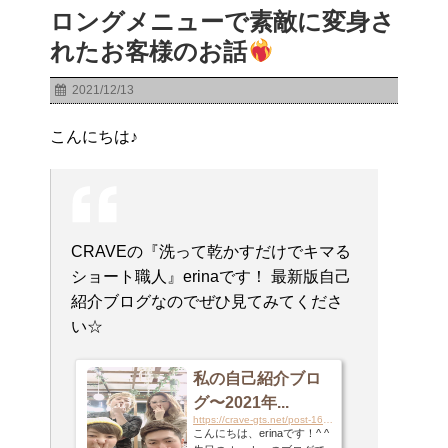
ロングメニューで素敵に変身さ
れたお客様のお話
2021/12/13
こんにちは♪
CRAVEの『洗って乾かすだけでキマる
ショート職人』erinaです！ 最新版自己
紹介ブログなのでぜひ見てみてくださ
い☆
私の自己紹介ブロ
グ〜2021年...
https://crave-gts.net/post-16434
こんにちは、erinaです！^ ^