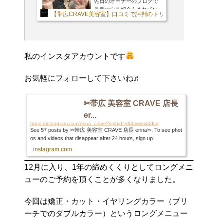
先日のオーナーのブログで
最新の自己紹介をされてい
【帯広CRAVE美容室】口コミで評判のトリートメントやナチ
たので私の自己紹介ブログ
を見てみたら。。。私も4年
前に書いたっきりでした爆
オーナーに続き改めて2021
年版を書きたいと思いま
私のインスタアカウントです
す！
CRAVEの『ショート
職人』erinaです！私の激ア
ツ自己紹介、良かったら覗
お気軽にフォローして下さいね♬
いてみて下さい☆私のイン
スタアカウントです
お気
軽にフォローして下さいね
✂︎帯広 美容室 CRAVE 店長
♬はい、↑の自己紹介ブロ
er...
グ、古いですね〜
笑実は
https://instagram.com/erina_crave?igshid=v83tvwm44dce
そんなに改まって書くこと
See 57 posts by ✂︎帯広 美容室 CRAVE 店長 erina✂︎. To see phot
もないのですが、書きなが
os and videos that disappear after 24 hours, sign up.
ら自分が進化しているか確
instagram.com
かめたいと思います笑生...
12月に入り、1年の締めくくりとしてロングメニ
ューのご予約を頂くことが多くなりました。
今回は矯正・カット・イヤリングカラー（ブリ
ーチでのダブルカラー）というロングメニュー