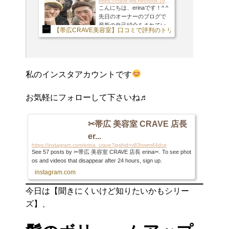
https://crave-gts.net/post-16434
こんにちは、erinaです！^ ^
先日のオーナーのブログで
最新の自己紹介をされてい
【帯広CRAVE美容室】口コミで評判のトリートメントやナチ
たので私の自己紹介ブログ
を見てみたら。。。私も4年
前に書いたっきりでした爆
オーナーに続き改めて2021
年版を書きたいと思いま
私のインスタアカウントです
す！
CRAVEの『ショート
職人』erinaです！私の激ア
ツ自己紹介、良かったら覗
お気軽にフォローして下さいね♬
いてみて下さい☆私のイン
スタアカウントです
お気
軽にフォローして下さいね
✂︎帯広 美容室 CRAVE 店長
♬はい、↑の自己紹介ブロ
er...
グ、古いですね〜
笑実は
https://instagram.com/erina_crave?igshid=v83tvwm44dce
そんなに改まって書くこと
See 57 posts by ✂︎帯広 美容室 CRAVE 店長 erina✂︎. To see phot
もないのですが、書きなが
os and videos that disappear after 24 hours, sign up.
ら自分が進化しているか確
instagram.com
かめたいと思います笑生...
今日は【聞きにくいけど知りたいかもシリー
ズ】、