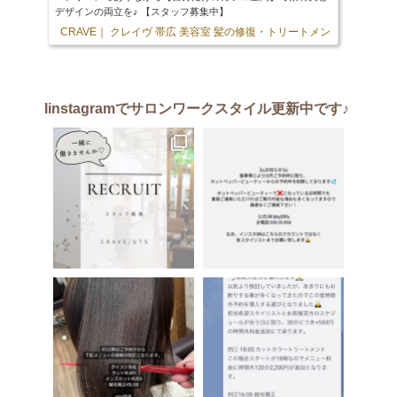
デザインの両立を♪ 【スタッフ募集中】
CRAVE｜ クレイヴ 帯広 美容室 髪の修復・トリートメント専門店
103 
Iinstagram
でサロンワークスタイル更新中です♪