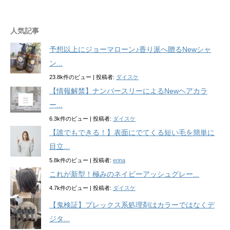
人気記事
予想以上にジョーマローン♪香り派へ贈るNewシャ
ン...
23.8k件のビュー
|
投稿者:
ダイスケ
【情報解禁】ナンバースリーによるNewヘアカラ
ー...
6.3k件のビュー
|
投稿者:
ダイスケ
【誰でもできる！】表面にでてくる短い毛を簡単に
目立...
5.8k件のビュー
|
投稿者:
erina
これが新型！極みのネイビーアッシュグレー...
4.7k件のビュー
|
投稿者:
ダイスケ
【鬼検証】プレックス系処理剤はカラーではなくデ
ジタ...