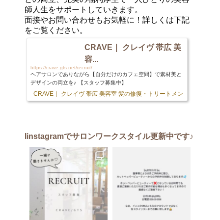
師人生をサポートしていきます。
面接やお問い合わせもお気軽に！詳しくは下記
をご覧ください。
CRAVE｜ クレイヴ 帯広 美
容...
https://crave-gts.net/recruit/
ヘアサロンでありながら【自分だけのカフェ空間】で素材美と
デザインの両立を♪ 【スタッフ募集中】
CRAVE｜ クレイヴ 帯広 美容室 髪の修復・トリートメント専門店
103 
Iinstagram
でサロンワークスタイル更新中です♪