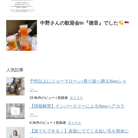
中野さんの歓迎会in『徳音』でした
人気記事
予想以上にジョーマローン♪香り派へ贈るNewシャ
ン...
23.8k件のビュー
|
投稿者:
ダイスケ
【情報解禁】ナンバースリーによるNewヘアカラ
ー...
6.3k件のビュー
|
投稿者:
ダイスケ
【誰でもできる！】表面にでてくる短い毛を簡単に