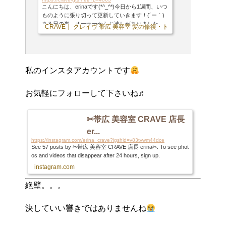
こんにちは、erinaです(*^_^*)今日から1週間、いつ
ものように張り切って更新していきます！(´ー｀)
ある日の事、オーナーからお達しがありました。
CRAVE｜ クレイヴ 帯広 美容室 髪の修復・トリートメント専門店
オーナー 「プライベートな事とか書いてるけど、
初めてのお客様からしたら君達の事は知らない訳
だから自己紹介とか書いた方がいいよ」と言うお
達しでした。と言う事で！！！改めて自己紹介を
させて頂こうと思います(*^_^*)【名前】erinaで
私のインスタアカウントです
す！【血液型】O型。。。によく間違われますがB
型ですm(_ _)m皆さん嫌わないで下さい(;_;)笑【趣
お気軽にフォローして下さいね♬
味】ドライブ・ダンス・甥っ子&姪っ子&愛犬に...
✂︎帯広 美容室 CRAVE 店長
er...
https://instagram.com/erina_crave?igshid=v83tvwm44dce
See 57 posts by ✂︎帯広 美容室 CRAVE 店長 erina✂︎. To see phot
os and videos that disappear after 24 hours, sign up.
instagram.com
絶壁。。。
決していい響きではありませんね