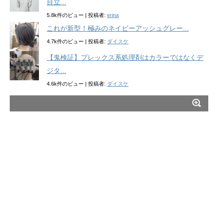
目立...
5.8k件のビュー
|
投稿者:
erina
これが新型！極みのネイビーアッシュグレー...
4.7k件のビュー
|
投稿者:
ダイスケ
【鬼検証】プレックス系処理剤はカラーではなくデ
ジタ...
4.6k件のビュー
|
投稿者:
ダイスケ