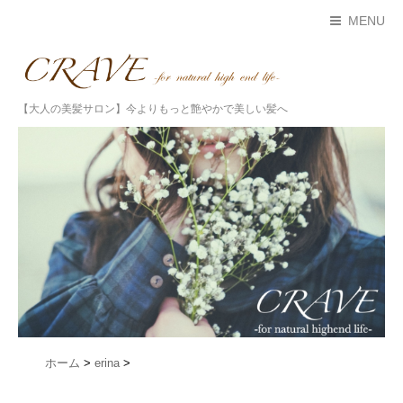
MENU
【大人の美髪サロン】今よりもっと艶やかで美しい髪へ
ホーム
>
erina
>