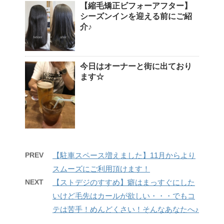
【縮毛矯正ビフォーアフター】
シーズンインを迎える前にご紹
介♪
今日はオーナーと街に出ており
ます☆
PREV
【駐車スペース増えました】11月からより
スムーズにご利用頂けます！
NEXT
【ストデジのすすめ】癖はまっすぐにした
いけど毛先はカールが欲しい・・・でもコ
テは苦手！めんどくさい！そんなあなたへ♪