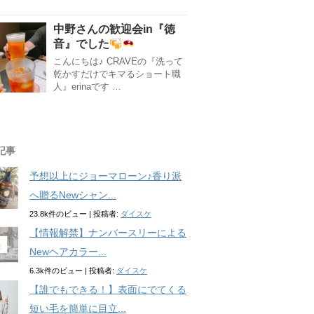
中野さんの歓迎会in『徳
音』でした
こんにちは♪ CRAVEの『洗って
乾かすだけでキマるショート職
人』erinaです …
記事
予想以上にジョーマローン♪香り派
へ贈るNewシャン...
23.8k件のビュー
|
投稿者:
ダイスケ
【情報解禁】ナンバースリーによる
Newヘアカラー...
6.3k件のビュー
|
投稿者:
ダイスケ
【誰でもできる！】表面にでてくる
短い毛を簡単に目立...