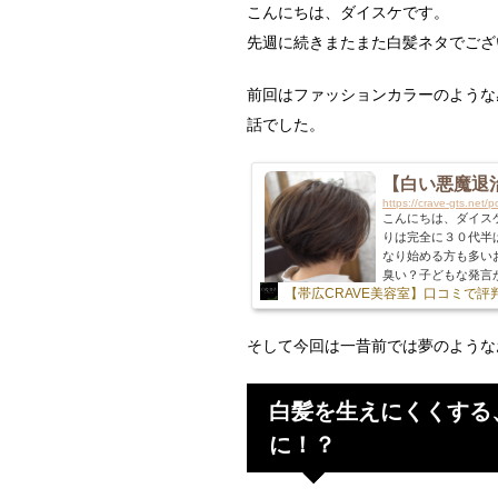
こんにちは、ダイスケです。
先週に続きまたまた白髪ネタでござ
前回はファッションカラーのような
話でした。
【白い悪魔退
https://crave-gts.net/
こんにちは、ダイス
りは完全に３０代半
なり始める方も多い
臭い？子どもな発言
【帯広CRAVE美容室】口コミで
き「そろそろ白髪が
で、多くの方に聞か
「白髪染めって黒し
そして今回は一昔前では夢のような
今回は 白髪染めをして
白髪を生えにくくする
に！？