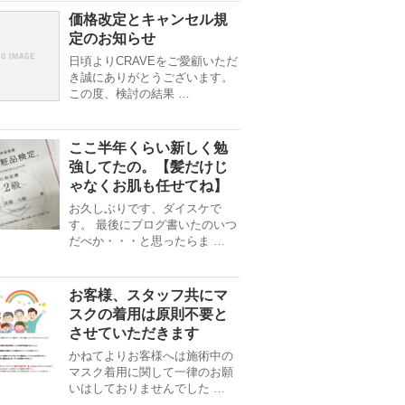
価格改定とキャンセル規
定のお知らせ
日頃よりCRAVEをご愛顧いただ
き誠にありがとうございます。
この度、検討の結果 …
ここ半年くらい新しく勉
強してたの。【髪だけじ
ゃなくお肌も任せてね】
お久しぶりです、ダイスケで
す。 最後にブログ書いたのいつ
だべか・・・と思ったらま …
お客様、スタッフ共にマ
スクの着用は原則不要と
させていただきます
かねてよりお客様へは施術中の
マスク着用に関して一律のお願
いはしておりませんでした …