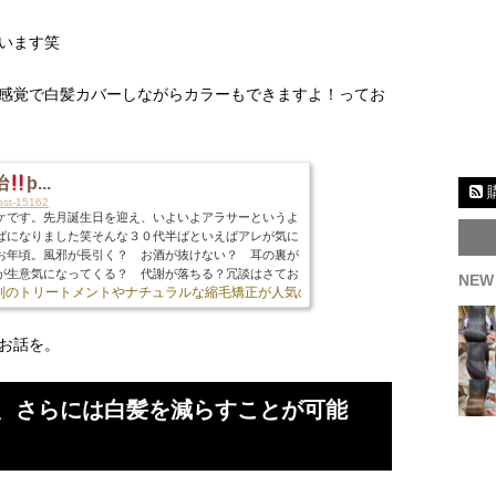
います笑
感覚で白髪カバーしながらカラーもできますよ！ってお
治
þ...
post-15162
ケです。先月誕生日を迎え、いよいよアラサーというよ
ばになりました笑そんな３０代半ばといえばアレが気に
お年頃。風邪が長引く？ お酒が抜けない？ 耳の裏が
が生意気になってくる？ 代謝が落ちる？冗談はさてお
NEW
評判のトリートメントやナチュラルな縮毛矯正が人気の美容室♪
気になるのよねー」ってやつですね。僕もそうです。
れるのは「白髪染めっていつ頃からやったらいいの？」
かないんでしょう？」こんなところです。ということで
お話を。
い...
、さらには白髪を減らすことが可能