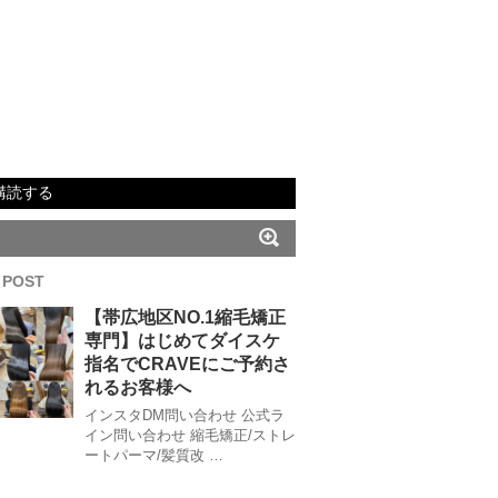
購読する
 POST
【帯広地区NO.1縮毛矯正
専門】はじめてダイスケ
指名でCRAVEにご予約さ
れるお客様へ
インスタDM問い合わせ 公式ラ
イン問い合わせ 縮毛矯正/ストレ
ートパーマ/髪質改 …