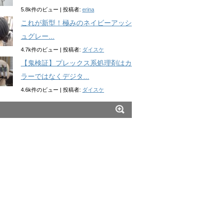
5.8k件のビュー
|
投稿者:
erina
これが新型！極みのネイビーアッシ
ュグレー...
4.7k件のビュー
|
投稿者:
ダイスケ
【鬼検証】プレックス系処理剤はカ
ラーではなくデジタ...
4.6k件のビュー
|
投稿者:
ダイスケ