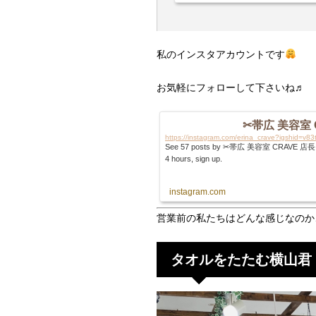
_;)笑【趣味】ドライブ・ダンス・甥っ子
私のインスタアカウントです
お気軽にフォローして下さいね♬
✂︎帯広 美容室 C
https://instagram.com/erina_crave?igshid=v
See 57 posts by ✂︎帯広 美容室 CRAVE 店長 erina
4 hours, sign up.
instagram.com
営業前の私たちはどんな感じなのか
タオルをたたむ横山君