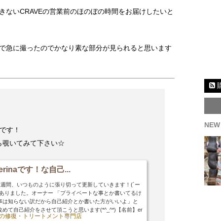
きないCRAVEの営業前のほのぼの時間をお届けしたいと
で急に撮ったのでかなり素な部分が見られると思います
NEW
aです！
ら覗いてみて下さい☆
rinaです！な自己...
日から1週間、いつものように張り切って更新していきます！(´ー
ありました。オーナー 「プライベートな事とか書いてるけ
事は知らない訳だから自己紹介とか書いた方がいいよ」と
て自己紹介をさせて頂こうと思います(*^_^*)【名前】er
 髪の修復・トリートメント専門店
違われますがB型ですm(_ _)m皆さん嫌わないで下さい(;