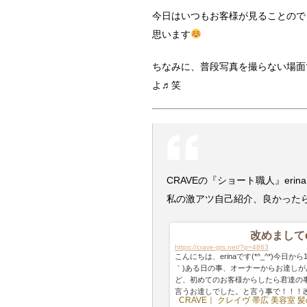
今日はいつもお客様が見ることので
思います
ちなみに、普段写真を撮らない場面
よ♬笑
CRAVEの『ショート職人』erin
私の激アツ自己紹介、良かった
改めましてe
https://crave-gts.net/?p=4863
こんにちは、erinaです(*^_^*)今
｀)ある日の事、オーナーからお達しが
ど、初めてのお客様からしたら君達の
言うお達しでした。と言う事で！！！改め
CRAVE｜ クレイヴ 帯広 美容室
inaです！【血液型】O型。。。によく間