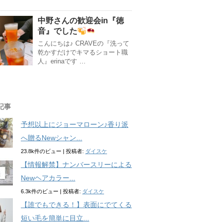
中野さんの歓迎会in『徳
音』でした
こんにちは♪ CRAVEの『洗って
乾かすだけでキマるショート職
人』erinaです …
記事
予想以上にジョーマローン♪香り派
へ贈るNewシャン...
23.8k件のビュー
|
投稿者:
ダイスケ
【情報解禁】ナンバースリーによる
Newヘアカラー...
6.3k件のビュー
|
投稿者:
ダイスケ
【誰でもできる！】表面にでてくる
短い毛を簡単に目立...