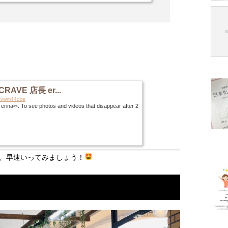
&姪っ子&愛犬に...
RAVE 店長 er...
83tvwm44dce
✂︎. To see photos and videos that disappear after 2
、早速いってみましょう！