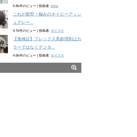
5.8k件のビュー
|
投稿者:
erina
これが新型！極みのネイビーアッシ
ュグレー...
4.7k件のビュー
|
投稿者:
ダイスケ
【鬼検証】プレックス系処理剤はカ
ラーではなくデジタ...
4.6k件のビュー
|
投稿者:
ダイスケ