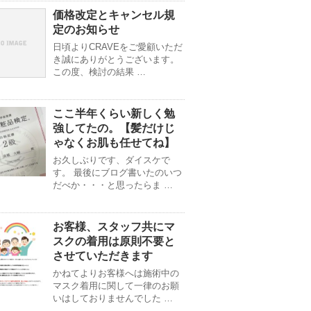
価格改定とキャンセル規
定のお知らせ
日頃よりCRAVEをご愛顧いただ
き誠にありがとうございます。
この度、検討の結果 …
ここ半年くらい新しく勉
強してたの。【髪だけじ
ゃなくお肌も任せてね】
お久しぶりです、ダイスケで
す。 最後にブログ書いたのいつ
だべか・・・と思ったらま …
お客様、スタッフ共にマ
スクの着用は原則不要と
させていただきます
かねてよりお客様へは施術中の
マスク着用に関して一律のお願
いはしておりませんでした …