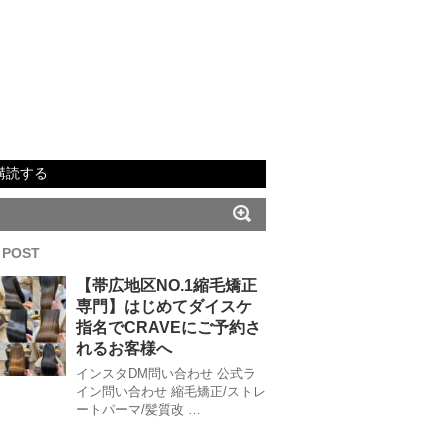
購読する
 POST
【帯広地区NO.1縮毛矯正
専門】はじめてダイスケ
指名でCRAVEにご予約さ
れるお客様へ
インスタDM問い合わせ 公式ラ
イン問い合わせ 縮毛矯正/ストレ
ートパーマ/髪質改 …