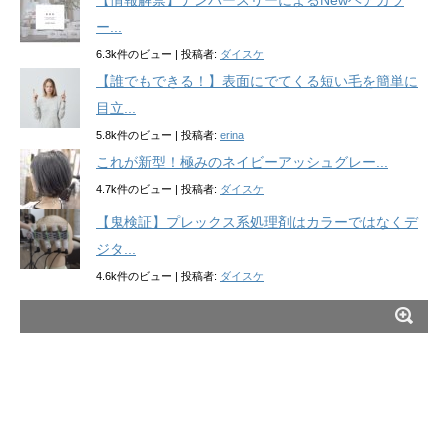
ー...
6.3k件のビュー
|
投稿者:
ダイスケ
【誰でもできる！】表面にでてくる短い毛を簡単に
目立...
5.8k件のビュー
|
投稿者:
erina
これが新型！極みのネイビーアッシュグレー...
4.7k件のビュー
|
投稿者:
ダイスケ
【鬼検証】プレックス系処理剤はカラーではなくデ
ジタ...
4.6k件のビュー
|
投稿者:
ダイスケ