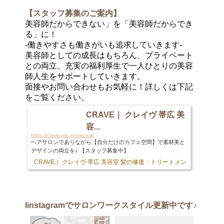
【スタッフ募集のご案内】
美容師だからできない」を「美容師だからでき
る」に！
-働きやすさも働きがいも追求していきます-
美容師としての成長はもちろん、プライベート
との両立、充実の福利厚生で一人ひとりの美容
師人生をサポートしていきます。
面接やお問い合わせもお気軽に！詳しくは下記
をご覧ください。
CRAVE｜ クレイヴ 帯広 美
容...
https://crave-gts.net/recruit/
ヘアサロンでありながら【自分だけのカフェ空間】で素材美と
デザインの両立を♪ 【スタッフ募集中】
CRAVE｜ クレイヴ 帯広 美容室 髪の修復・トリートメント専門店
103 
Iinstagram
でサロンワークスタイル更新中です♪