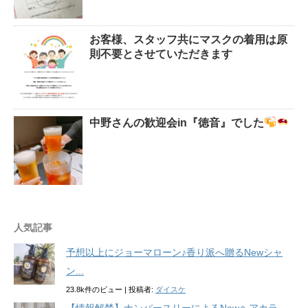
お客様、スタッフ共にマスクの着用は原
則不要とさせていただきます
中野さんの歓迎会in『徳音』でした
人気記事
予想以上にジョーマローン♪香り派へ贈るNewシャ
ン...
23.8k件のビュー
|
投稿者:
ダイスケ
【情報解禁】ナンバースリーによるNewヘアカラ