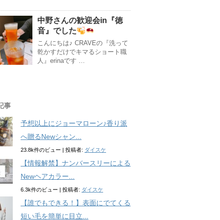
中野さんの歓迎会in『徳
音』でした
こんにちは♪ CRAVEの『洗って
乾かすだけでキマるショート職
人』erinaです …
記事
予想以上にジョーマローン♪香り派
へ贈るNewシャン...
23.8k件のビュー
|
投稿者:
ダイスケ
【情報解禁】ナンバースリーによる
Newヘアカラー...
6.3k件のビュー
|
投稿者:
ダイスケ
【誰でもできる！】表面にでてくる
短い毛を簡単に目立...