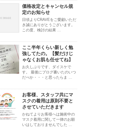
価格改定とキャンセル規
定のお知らせ
日頃よりCRAVEをご愛顧いただ
き誠にありがとうございます。
この度、検討の結果 …
ここ半年くらい新しく勉
強してたの。【髪だけじ
ゃなくお肌も任せてね】
お久しぶりです、ダイスケで
す。 最後にブログ書いたのいつ
だべか・・・と思ったらま …
お客様、スタッフ共にマ
スクの着用は原則不要と
させていただきます
かねてよりお客様へは施術中の
マスク着用に関して一律のお願
いはしておりませんでした …