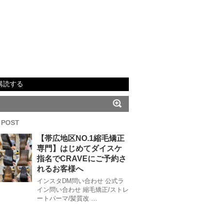
購読する
 POST
【帯広地区NO.1縮毛矯正
専門】はじめてダイスケ
指名でCRAVEにご予約さ
れるお客様へ
インスタDM問い合わせ 公式ラ
イン問い合わせ 縮毛矯正/ストレ
ートパーマ/髪質改 …