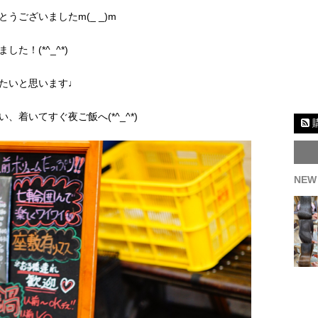
うございましたm(_ _)m
た！(*^_^*)
たいと思います♩
着いてすぐ夜ご飯へ(*^_^*)
NEW