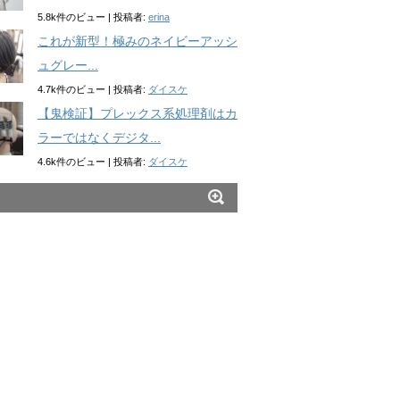
5.8k件のビュー
|
投稿者:
erina
これが新型！極みのネイビーアッシ
ュグレー...
4.7k件のビュー
|
投稿者:
ダイスケ
【鬼検証】プレックス系処理剤はカ
ラーではなくデジタ...
4.6k件のビュー
|
投稿者:
ダイスケ