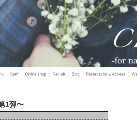
nu
Staff
Online shop
Recruit
Blog
Reservation & Access
We
第1弾〜