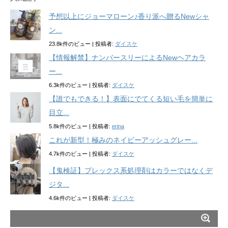
予想以上にジョーマローン♪香り派へ贈るNewシャ
ン...
23.8k件のビュー
|
投稿者:
ダイスケ
【情報解禁】ナンバースリーによるNewヘアカラ
ー...
6.3k件のビュー
|
投稿者:
ダイスケ
【誰でもできる！】表面にでてくる短い毛を簡単に
目立...
5.8k件のビュー
|
投稿者:
erina
これが新型！極みのネイビーアッシュグレー...
4.7k件のビュー
|
投稿者:
ダイスケ
【鬼検証】プレックス系処理剤はカラーではなくデ
ジタ...
4.6k件のビュー
|
投稿者:
ダイスケ