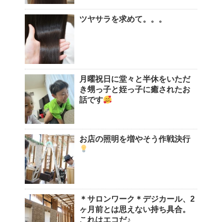
ツヤサラを求めて。。。
月曜祝日に堂々と半休をいただ
き甥っ子と姪っ子に癒されたお
話です
お店の照明を増やそう作戦決行
＊サロンワーク＊デジカール、2
ヶ月前とは思えない持ち具合。
これはエコだ♪