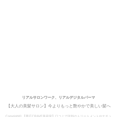
リアルサロンワーク、リアルデジタルパーマ
【大人の美髪サロン】今よりもっと艶やかで美しい髪へ
Copyright© 【帯広CRAVE美容室】口コミで評判のトリートメントやナチュ