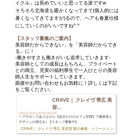
イクル」は長めでいいと思ってる派ですw
そろそろ北海道も暖かくなってきて(個人的には
暑くなってきてますが)るので、ヘアも春夏仕様
にしていくのがいいですね^ ^
【スタッフ募集のご案内】
美容師だからできない」を「美容師だからでき
る」に！
-働きやすさも働きがいも追求していきます-
美容師としての成長はもちろん、プライベート
との両立、充実の福利厚生で一人ひとりの美容
師人生をサポートしていきます。
面接やお問い合わせもお気軽に！詳しくは下記
をご覧ください。
CRAVE｜ クレイヴ 帯広 美
容...
https://crave-gts.net/recruit/
ヘアサロンでありながら【自分だけのカフェ空間】で素材美と
デザインの両立を♪ 【スタッフ募集中】
CRAVE｜ クレイヴ 帯広 美容室 髪の修復・トリートメント専門店
103 