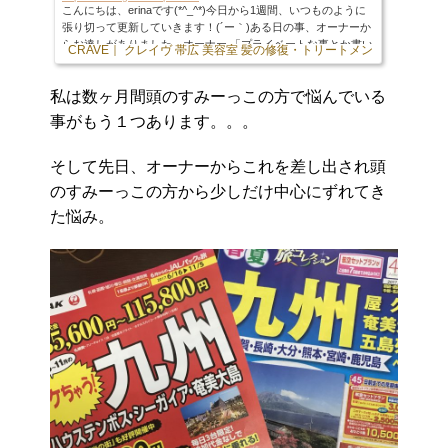
こんにちは、erinaです(*^_^*)今日から1週間、いつものように
張り切って更新していきます！(´ー｀)ある日の事、オーナーか
らお達しがありました。オーナー 「プライベートな事とか書い
CRAVE｜ クレイヴ 帯広 美容室 髪の修復・トリートメント専門店
てるけど、初めてのお客様からしたら君達の事は知らない訳だ
から自己紹介とか書いた方がいいよ」と言うお達しでした。と
私は数ヶ月間頭のすみーっこの方で悩んでいる
言う事で！！！改めて自己紹介をさせて頂こうと思います(*^_^
*)【名前】erinaです！【血液型】O型。。。によく間違われま
事がもう１つあります。。。
すがB型ですm(_ _)m皆さん嫌わないで下さい(;_;)笑【趣味】ド
ライブ・ダンス・甥っ子&姪っ子&愛犬に...
そして先日、オーナーからこれを差し出され頭
のすみーっこの方から少しだけ中心にずれてき
た悩み。