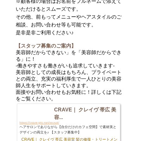
※顧客様の場合はお名前をフルネームで添えて
いただけるとスムーズです。
その他、前もってメニューやヘアスタイルのご
相談、お問い合わせ等も可能です。
是非是非ご利用ください♪
【スタッフ募集のご案内】
美容師だからできない」を「美容師だからでき
る」に！
-働きやすさも働きがいも追求していきます-
美容師としての成長はもちろん、プライベート
との両立、充実の福利厚生で一人ひとりの美容
師人生をサポートしていきます。
面接やお問い合わせもお気軽に！詳しくは下記
をご覧ください。
CRAVE｜ クレイヴ 帯広 美
容...
https://crave-gts.net/recruit/
ヘアサロンでありながら【自分だけのカフェ空間】で素材美と
デザインの両立を♪ 【スタッフ募集中】
CRAVE｜ クレイヴ 帯広 美容室 髪の修復・トリートメント専門店
103 