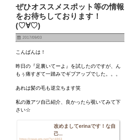
ぜひオススメスポット等の情報
をお待ちしております！
(♡∀♡)
2017/09/03
こんばんは！
昨日の『足裏いてーよ』を試したのですが、ん
もぅ痛すぎて一踏みでギブアップでした。。。
あれは髪の毛も逆立ちます笑
私の激アツ自己紹介、良かったら覗いてみて下
さい☆
改めましてerinaです！な自
己...
https://crave-gts.net/?p=4863