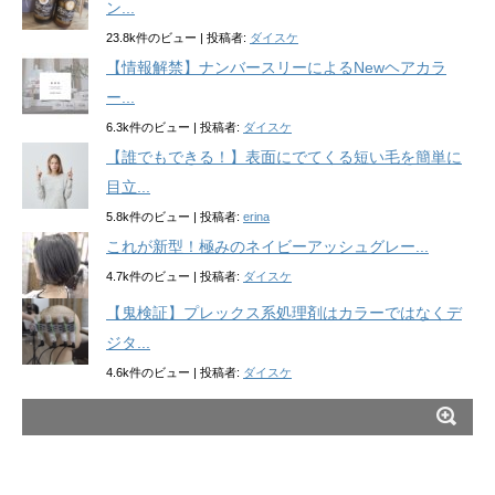
ン...
23.8k件のビュー
|
投稿者:
ダイスケ
【情報解禁】ナンバースリーによるNewヘアカラ
ー...
6.3k件のビュー
|
投稿者:
ダイスケ
【誰でもできる！】表面にでてくる短い毛を簡単に
目立...
5.8k件のビュー
|
投稿者:
erina
これが新型！極みのネイビーアッシュグレー...
4.7k件のビュー
|
投稿者:
ダイスケ
【鬼検証】プレックス系処理剤はカラーではなくデ
ジタ...
4.6k件のビュー
|
投稿者:
ダイスケ