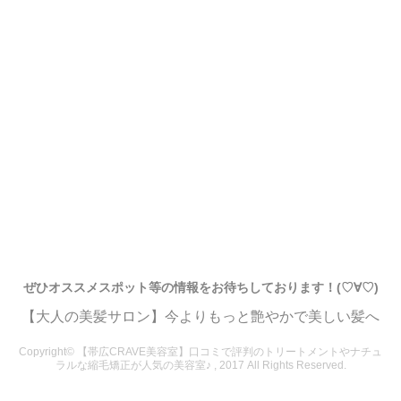
ぜひオススメスポット等の情報をお待ちしております！(♡∀♡)
【大人の美髪サロン】今よりもっと艶やかで美しい髪へ
Copyright© 【帯広CRAVE美容室】口コミで評判のトリートメントやナチュ
ラルな縮毛矯正が人気の美容室♪ , 2017 All Rights Reserved.