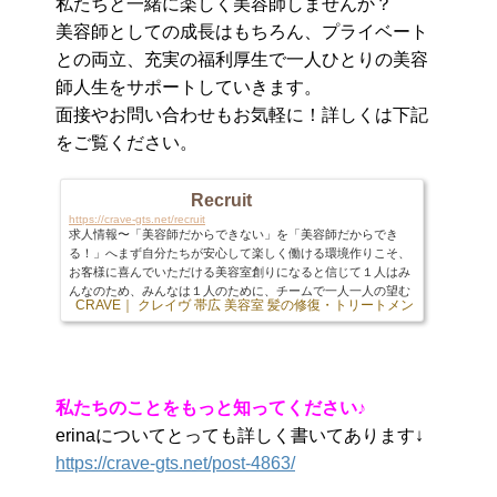
私たちと一緒に楽しく美容師しませんか？
美容師としての成長はもちろん、プライベート
との両立、充実の福利厚生で一人ひとりの美容
師人生をサポートしていきます。
面接やお問い合わせもお気軽に！詳しくは下記
をご覧ください。
Recruit
https://crave-gts.net/recruit
求人情報〜「美容師だからできない」を「美容師だからでき
る！」へまず自分たちが安心して楽しく働ける環境作りこそ、
お客様に喜んでいただける美容室創りになると信じて１人はみ
んなのため、みんなは１人のために、チームで一人一人の望む
CRAVE｜ クレイヴ 帯広 美容室 髪の修復・トリートメント専門店
103 
働き方を実現していきます。これまでに、今現在、このように
感じたことはありませんか？・プライベートの時間が全然とれ
ないけど、いつまでこのままなんだろう。・将来結婚したり、
出産後育児しながら両立できるのか不安。・もっと稼ぎたいけ
どどうしたら給料が増えるのかがわからない。・技術や...
私たちのことをもっと知ってください♪
erinaについてとっても詳しく書いてあります↓
https://crave-gts.net/post-4863/