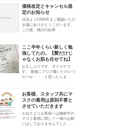
価格改定とキャンセル規
定のお知らせ
日頃よりCRAVEをご愛顧いただ
き誠にありがとうございます。
この度、検討の結果 …
ここ半年くらい新しく勉
強してたの。【髪だけじ
ゃなくお肌も任せてね】
お久しぶりです、ダイスケで
す。 最後にブログ書いたのいつ
だべか・・・と思ったらま …
お客様、スタッフ共にマ
スクの着用は原則不要と
させていただきます
かねてよりお客様へは施術中の
マスク着用に関して一律のお願
いはしておりませんでした …