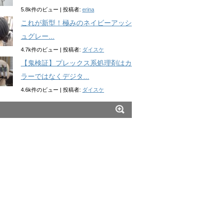
5.8k件のビュー
|
投稿者:
erina
これが新型！極みのネイビーアッシ
ュグレー...
4.7k件のビュー
|
投稿者:
ダイスケ
【鬼検証】プレックス系処理剤はカ
ラーではなくデジタ...
4.6k件のビュー
|
投稿者:
ダイスケ