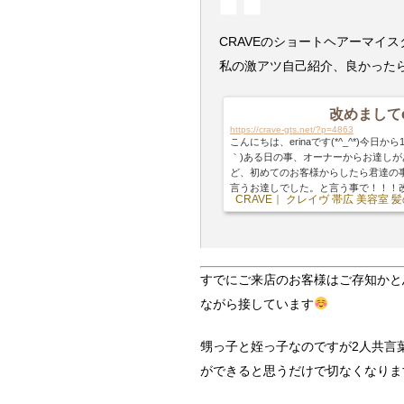
CRAVEのショートヘアーマイスター
私の激アツ自己紹介、良かった
改めましてe
https://crave-gts.net/?p=4863
こんにちは、erinaです(*^_^*)今
｀)ある日の事、オーナーからお達しが
ど、初めてのお客様からしたら君達の
言うお達しでした。と言う事で！！！改め
CRAVE｜ クレイヴ 帯広 美容室
inaです！【血液型】O型。。。によく間
_;)笑【趣味】ドライブ・ダンス・甥っ子
すでにご来店のお客様はご存知かと
ながら接しています
甥っ子と姪っ子なのですが2人共言
ができると思うだけで切なくなりま