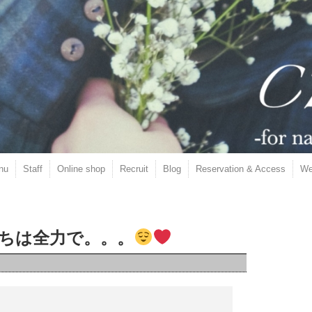
nu
Staff
Online shop
Recruit
Blog
Reservation & Access
We
ちは全力で。。。