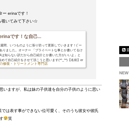
 erinaです！
ら覗いてみて下さい☆
rinaです！な自己...
日から1週間、いつものように張り切って更新していきます！(´ー
ありました。オーナー 「プライベートな事とか書いてるけ
事は知らない訳だから自己紹介とか書いた方がいいよ」と
て自己紹介をさせて頂こうと思います(*^_^*)【名前】er
 髪の修復・トリートメント専門店
違われますがB型ですm(_ _)m皆さん嫌わないで下さい(;
&姪っ子&愛犬に...
NEW
思いますが、私は妹の子供達を自分の子供のように思い
葉では表す事ができない位可愛く、そのうち彼女や彼氏
す
笑