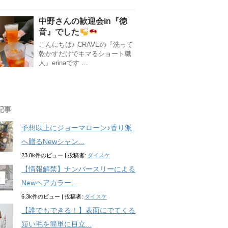
中野さんの歓迎会in『徳
音』でした
こんにちは♪ CRAVEの『洗って
乾かすだけでキマるショート職
人』erinaです …
記事
予想以上にジョーマローン♪香り派
へ贈るNewシャン...
23.8k件のビュー
|
投稿者:
ダイスケ
【情報解禁】ナンバースリーによる
Newヘアカラー...
6.3k件のビュー
|
投稿者:
ダイスケ
【誰でもできる！】表面にでてくる
短い毛を簡単に目立...