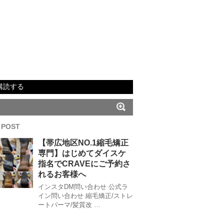
購読する
 POST
【帯広地区NO.1縮毛矯正
専門】はじめてダイスケ
指名でCRAVEにご予約さ
れるお客様へ
インスタDM問い合わせ 公式ラ
イン問い合わせ 縮毛矯正/ストレ
ートパーマ/髪質改 …