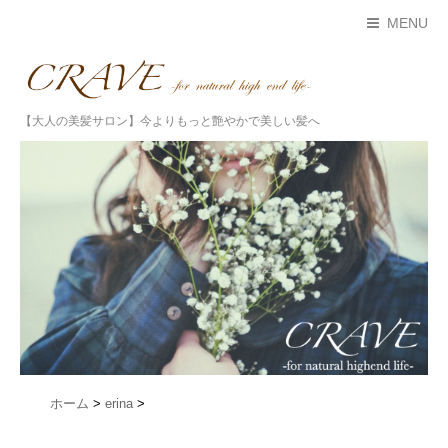
MENU
【大人の美髪サロン】今よりもっと艶やかで美しい髪へ
ホーム
>
erina
>