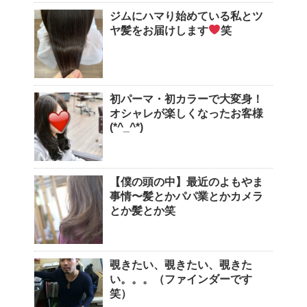
ジムにハマり始めている私とツ
ヤ髪をお届けします
笑
初パーマ・初カラーで大変身！
オシャレが楽しくなったお客様
(*^_^*)
【僕の頭の中】最近のよもやま
事情〜髪とかパパ業とかカメラ
とか髪とか笑
覗きたい、覗きたい、覗きた
い。。。（ファインダーです
笑）