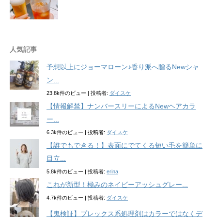
人気記事
予想以上にジョーマローン♪香り派へ贈るNewシャ
ン...
23.8k件のビュー
|
投稿者:
ダイスケ
【情報解禁】ナンバースリーによるNewヘアカラ
ー...
6.3k件のビュー
|
投稿者:
ダイスケ
【誰でもできる！】表面にでてくる短い毛を簡単に
目立...
5.8k件のビュー
|
投稿者:
erina
これが新型！極みのネイビーアッシュグレー...
4.7k件のビュー
|
投稿者:
ダイスケ
【鬼検証】プレックス系処理剤はカラーではなくデ