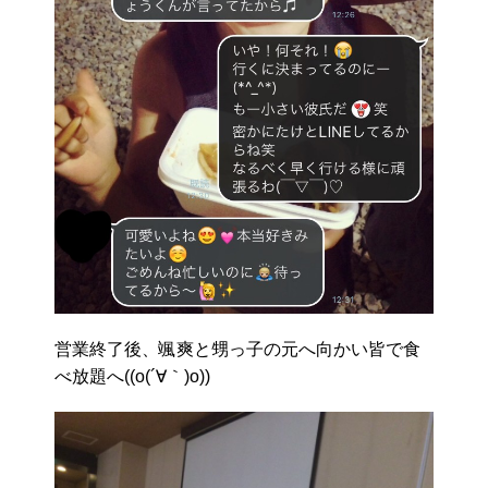
営業終了後、颯爽と甥っ子の元へ向かい皆で食
べ放題へ((o(´∀｀)o))