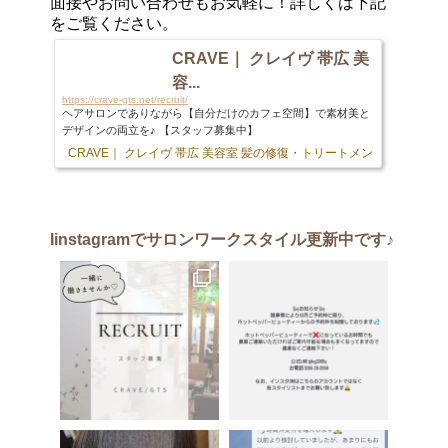
面接やお問い合わせもお気軽に！詳しくは下記
をご覧ください。
CRAVE｜ クレイヴ 帯広 美
容...
https://crave-gts.net/recruit/
ヘアサロンでありながら【自分だけのカフェ空間】で素材美と
デザインの両立を♪ 【スタッフ募集中】
CRAVE｜ クレイヴ 帯広 美容室 髪の修復・トリートメント専門店
103 
Iinstagram
でサロンワークスタイル更新中です♪