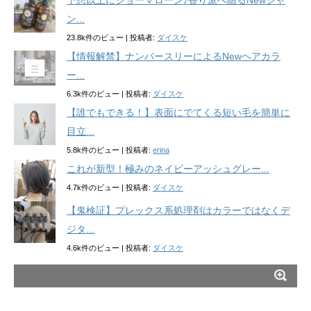
予想以上にジョーマローン♪香り派へ贈るNewシャ
ン...
23.8k件のビュー
|
投稿者:
ダイスケ
【情報解禁】ナンバースリーによるNewヘアカラ
ー...
6.3k件のビュー
|
投稿者:
ダイスケ
【誰でもできる！】表面にでてくる短い毛を簡単に
目立...
5.8k件のビュー
|
投稿者:
erina
これが新型！極みのネイビーアッシュグレー...
4.7k件のビュー
|
投稿者:
ダイスケ
【鬼検証】プレックス系処理剤はカラーではなくデ
ジタ...
4.6k件のビュー
|
投稿者:
ダイスケ