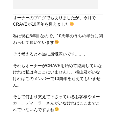
初めてのお客様からしたら君達の事は知らない訳
だから自己紹介とか書いた方がいいよ」と言うお
達しでした。と言う事で！！！改めて自己紹介を
させて頂こうと思います(*^_^*)【名前】erinaで
オーナーのブログでもありましたが、今月で
す！【血液型】O型。。。によく間違われますがB
CRAVEが10周年を迎えました
型ですm(_ _)m皆さん嫌わないで下さい(;_;)笑【趣
味】ドライブ・ダンス・甥っ子&姪っ子&愛犬に...
私は現在6年目なので、10周年のうちの半分に関
わらせて頂いています
そう考えると本当に感慨深いです。。。
それもオーナーがCRAVEを始めて継続していな
ければ私は今ここにいませんし、横山君がいな
ければこのメンバーで10周年を迎えてもいませ
ん。
そして何より支えて下さっているお客様やメー
カー、ディーラーさんがいなければここまでこ
れていないんですよね