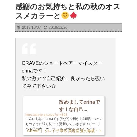
感謝のお気持ちと私の秋のオス
スメカラーと
2019/10/07
2019/12/20
CRAVEのショートヘアーマイスター
erinaです！
私の激アツ自己紹介、良かったら覗い
てみて下さい☆
改めましてerinaで
す！な自己...
https://crave-gts.net/?p=4863
こんにちは、erinaです(*^_^*)今日から1週間、いつ
ものように張り切って更新していきます！(´ー｀)
ある日の事、オーナーからお達しがありました。
CRAVE｜ クレイヴ 帯広 美容室 髪の修復・トリートメント専門店
オーナー 「プライベートな事とか書いてるけど、