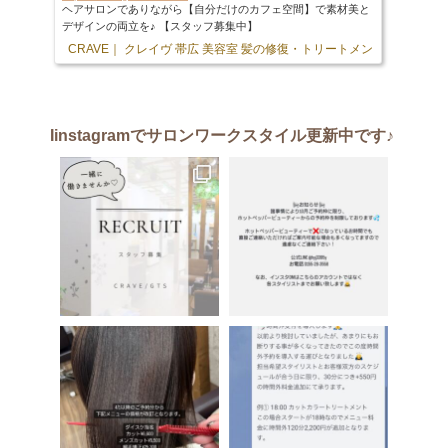
ヘアサロンでありながら【自分だけのカフェ空間】で素材美と
デザインの両立を♪ 【スタッフ募集中】
CRAVE｜ クレイヴ 帯広 美容室 髪の修復・トリートメント専門店
103 
Iinstagram
でサロンワークスタイル更新中です♪