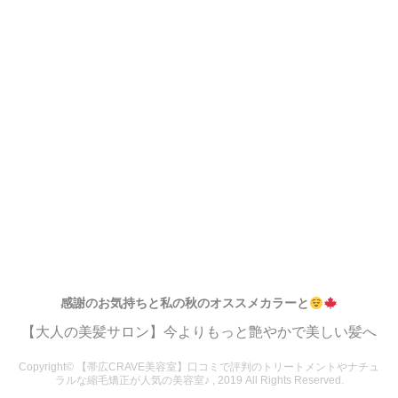
感謝のお気持ちと私の秋のオススメカラーと
【大人の美髪サロン】今よりもっと艶やかで美しい髪へ
Copyright© 【帯広CRAVE美容室】口コミで評判のトリートメントやナチュ
ラルな縮毛矯正が人気の美容室♪ , 2019 All Rights Reserved.