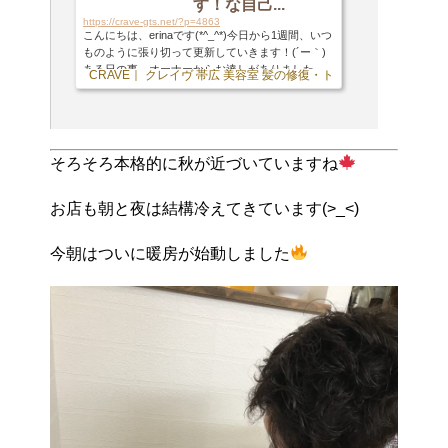
す！な自己...
https://crave-gts.net/?p=4863
こんにちは、erinaです(*^_^*)今日から1週間、いつ
ものように張り切って更新していきます！(´ー｀)
ある日の事、オーナーからお達しがありました。
CRAVE｜ クレイヴ 帯広 美容室 髪の修復・トリートメント専門店
オーナー 「プライベートな事とか書いてるけど、
初めてのお客様からしたら君達の事は知らない訳
だから自己紹介とか書いた方がいいよ」と言うお
達しでした。と言う事で！！！改めて自己紹介を
させて頂こうと思います(*^_^*)【名前】erinaで
そろそろ本格的に秋が近づいていますね
す！【血液型】O型。。。によく間違われますがB
型ですm(_ _)m皆さん嫌わないで下さい(;_;)笑【趣
味】ドライブ・ダンス・甥っ子&姪っ子&愛犬に...
お店も朝と夜は結構冷えてきています(>_<)
今朝はついに暖房が始動しました