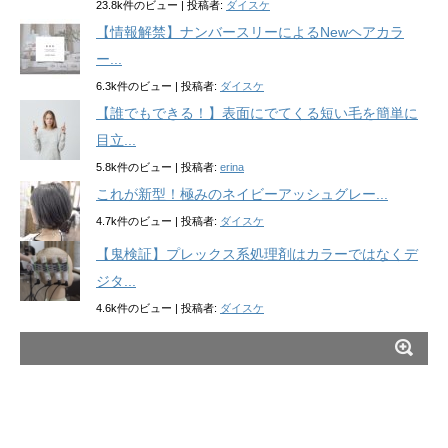
23.8k件のビュー
|
投稿者:
ダイスケ
【情報解禁】ナンバースリーによるNewヘアカラ
ー...
6.3k件のビュー
|
投稿者:
ダイスケ
【誰でもできる！】表面にでてくる短い毛を簡単に
目立...
5.8k件のビュー
|
投稿者:
erina
これが新型！極みのネイビーアッシュグレー...
4.7k件のビュー
|
投稿者:
ダイスケ
【鬼検証】プレックス系処理剤はカラーではなくデ
ジタ...
4.6k件のビュー
|
投稿者:
ダイスケ