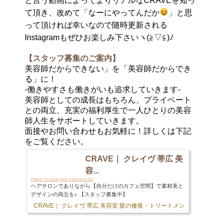
と言う動画によってよりリアルなCRAVEを知っ
て頂き、改めて「なーにやってんだか
」と思
って頂ければ幸いなので随時更新される
Instagramもぜひお楽しみ下さいヽ(≧▽≦)ﾉ
【スタッフ募集のご案内】
美容師だからできない」を「美容師だからでき
る」に！
-働きやすさも働きがいも追求していきます-
美容師としての成長はもちろん、プライベート
との両立、充実の福利厚生で一人ひとりの美容
師人生をサポートしていきます。
面接やお問い合わせもお気軽に！詳しくは下記
をご覧ください。
CRAVE｜ クレイヴ 帯広 美
容...
https://crave-gts.net/recruit/
ヘアサロンでありながら【自分だけのカフェ空間】で素材美と
デザインの両立を♪ 【スタッフ募集中】
CRAVE｜ クレイヴ 帯広 美容室 髪の修復・トリートメント専門店
103 