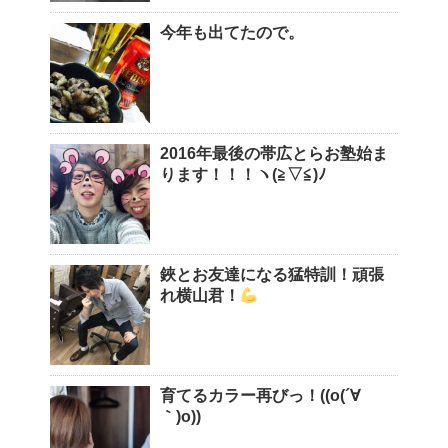
今年も出てたので。
2016年最後の帯広とらお塾始ま
ります！！！ヽ(≧▽≦)ﾉ
鋏とお友達になる猛特訓！頑張
れ横山君！
育てるカラー再びっ！((o(´∀
｀)o))