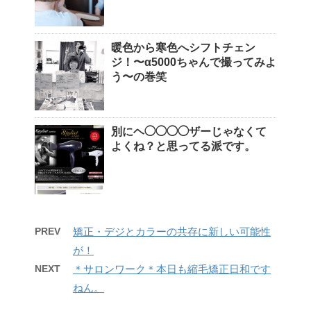
暖色から寒色へシフトチェン
ジ！〜α5000ちゃんで撮ってみよ
う〜の巻笑
別にヘ◯◯◯◯ザーじゃなくて
よくね？と思ってる派です。
PREV
矯正・デジとカラーの共存に新しい可能性
が！
NEXT
＊サロンワーク＊本日も縮毛矯正日和です
ねん。