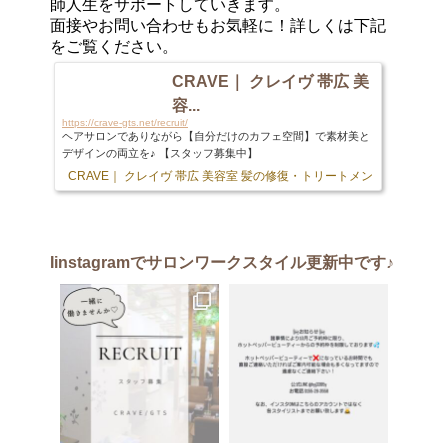
師人生をサポートしていきます。
面接やお問い合わせもお気軽に！詳しくは下記
をご覧ください。
CRAVE｜ クレイヴ 帯広 美
容...
https://crave-gts.net/recruit/
ヘアサロンでありながら【自分だけのカフェ空間】で素材美と
デザインの両立を♪ 【スタッフ募集中】
CRAVE｜ クレイヴ 帯広 美容室 髪の修復・トリートメント専門店
103 
Iinstagram
でサロンワークスタイル更新中です♪