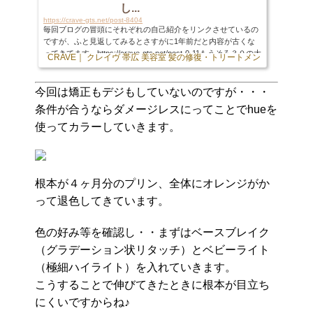
し...
https://crave-gts.net/post-8404
毎回ブログの冒頭にそれぞれの自己紹介をリンクさせているの
ですが、ふと見返してみるとさすがに1年前だと内容が古くな
ってきてます。https://crave-gts.net/post-0-11もうそろ３０の大
CRAVE｜ クレイヴ 帯広 美容室 髪の修復・トリートメント専門店
52 S
台に・・というかもう３１が目の前ですしね笑ということで初
めましての方は初めまして^^いつもお会いしている皆様は改ま
ってこんにちは！1犬1男1女の３兄弟パパ、サロンでも保護者
今回は矯正もデジもしていないのですが・・・
的ポジションのダイスケです。何に関しても興味のあることは
条件が合うならダメージレスにってことでhueを
とことん、ないことは完全スルーという極端さは自覚していま
す。なので良いのか悪いのかはわかりませんが、人...
使ってカラーしていきます。
根本が４ヶ月分のプリン、全体にオレンジがか
って退色してきています。
色の好み等を確認し・・まずはベースブレイク
（グラデーション状リタッチ）とベビーライト
（極細ハイライト）を入れていきます。
こうすることで伸びてきたときに根本が目立ち
にくいですからね♪