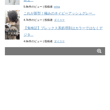
目立...
5.8k件のビュー
|
投稿者:
erina
これが新型！極みのネイビーアッシュグレー...
4.7k件のビュー
|
投稿者:
ダイスケ
【鬼検証】プレックス系処理剤はカラーではなくデ
ジタ...
4.6k件のビュー
|
投稿者:
ダイスケ