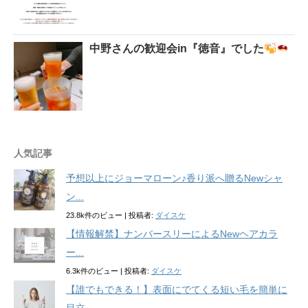
中野さんの歓迎会in『徳音』でした
人気記事
予想以上にジョーマローン♪香り派へ贈るNewシャ
ン...
23.8k件のビュー
|
投稿者:
ダイスケ
【情報解禁】ナンバースリーによるNewヘアカラ
ー...
6.3k件のビュー
|
投稿者:
ダイスケ
【誰でもできる！】表面にでてくる短い毛を簡単に