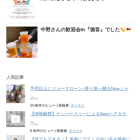
中野さんの歓迎会in『徳音』でした
人気記事
予想以上にジョーマローン♪香り派へ贈るNewシャ
ン...
23.8k件のビュー
|
投稿者:
ダイスケ
【情報解禁】ナンバースリーによるNewヘアカラ
ー...
6.3k件のビュー
|
投稿者:
ダイスケ
【誰でもできる！】表面にでてくる短い毛を簡単に