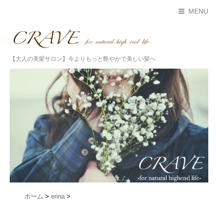
MENU
【大人の美髪サロン】今よりもっと艶やかで美しい髪へ
ホーム
>
erina
>