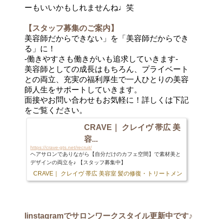
ーもいいかもしれませんね♩笑
【スタッフ募集のご案内】
美容師だからできない」を「美容師だからでき
る」に！
-働きやすさも働きがいも追求していきます-
美容師としての成長はもちろん、プライベート
との両立、充実の福利厚生で一人ひとりの美容
師人生をサポートしていきます。
面接やお問い合わせもお気軽に！詳しくは下記
をご覧ください。
CRAVE｜ クレイヴ 帯広 美
容...
https://crave-gts.net/recruit/
ヘアサロンでありながら【自分だけのカフェ空間】で素材美と
デザインの両立を♪ 【スタッフ募集中】
CRAVE｜ クレイヴ 帯広 美容室 髪の修復・トリートメント専門店
103 
Iinstagram
でサロンワークスタイル更新中です♪