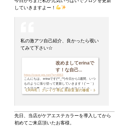
今日からまた私が元気いっぱいでブログを更新
していきますよー！
私の激アツ自己紹介、良かったら覗い
てみて下さい☆
改めましてerinaで
す！な自己...
https://crave-gts.net/?p=4863
こんにちは、erinaです(*^_^*)今日から1週間、いつ
ものように張り切って更新していきます！(´ー｀)
ある日の事、オーナーからお達しがありました。
CRAVE｜ クレイヴ 帯広 美容室 髪の修復・トリートメント専門店
オーナー 「プライベートな事とか書いてるけど、
初めてのお客様からしたら君達の事は知らない訳
だから自己紹介とか書いた方がいいよ」と言うお
達しでした。と言う事で！！！改めて自己紹介を
させて頂こうと思います(*^_^*)【名前】erinaで
先日、当店がケアエステカラーを導入してから
す！【血液型】O型。。。によく間違われますがB
初めてご来店頂いたお客様。
型ですm(_ _)m皆さん嫌わないで下さい(;_;)笑【趣
味】ドライブ・ダンス・甥っ子&姪っ子&愛犬に...