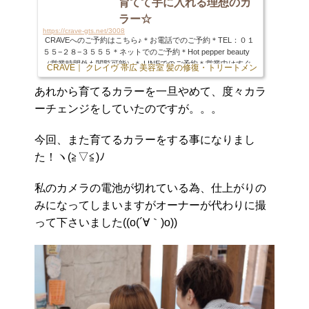
【血液型】O型。。。によく間違われますがB型ですm...
育てて手に入れる理想のカ
ラー☆
https://crave-gts.net/3008
CRAVEへのご予約はこちら♪＊お電話でのご予約＊TEL：０１
５５−２８−３５５５＊ネットでのご予約＊Hot pepper beauty
（営業時間外も閲覧可能）＊ LINEでのご予約＊営業中はすぐ
CRAVE｜ クレイヴ 帯広 美容室 髪の修復・トリートメント専門店
に返信できないことが多々ございますので当日予約やお急ぎの
場合は電話かネットでのご予約をお願い致します。QRコード
あれから育てるカラーを一旦やめて、度々カラ
はこちら↓まずはお友達登録をお願い致します。あとはトーク
ーチェンジをしていたのですが。。。
で「ご希望日時、メニュー」を送るだけ♪※顧客様の場合はお
名前をフルネームで添えていただけるとスムーズです。その
他、前もってメニューやヘアスタイルのご相談、お問い合わ...
今回、また育てるカラーをする事になりまし
た！ヽ(≧▽≦)ﾉ
私のカメラの電池が切れている為、仕上がりの
みになってしまいますがオーナーが代わりに撮
って下さいました((o(´∀｀)o))