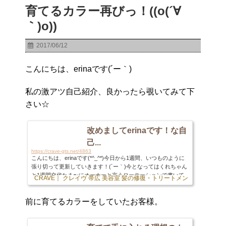
育てるカラー再びっ！((o(´∀
｀)o))
2017/06/12
こんにちは、erinaです(´ー｀)
私の激アツ自己紹介、良かったら覗いてみて下
さい☆
改めましてerinaです！な自
己...
https://crave-gts.net/4863
こんにちは、erinaです(*^_^*)今日から1週間、いつものように
張り切って更新していきます！(´ー｀)今となってはくれちゃん
と1週間交代たま〜にオーナーと言うローテーションで書いて
CRAVE｜ クレイヴ 帯広 美容室 髪の修復・トリートメント専門店
いるブログ。そんなある日オーナーからお達しがありました。
オーナー 「プライベートな事とか書いてるけど、初めてのお客
前に育てるカラーをしていたお客様。
様からしたら君達の事は知らない訳だから自己紹介とか書いた
方がいいよ」と言うお達しでした。と言う事で！！！改めて自
己紹介をさせて頂こうと思います(*^_^*)【名前】erinaです！