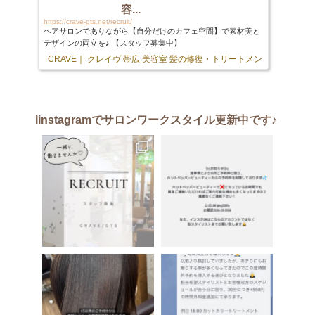
容...
https://crave-gts.net/recruit/
ヘアサロンでありながら【自分だけのカフェ空間】で素材美と
デザインの両立を♪ 【スタッフ募集中】
CRAVE｜ クレイヴ 帯広 美容室 髪の修復・トリートメント専門店
103 
Iinstagram
でサロンワークスタイル更新中です♪