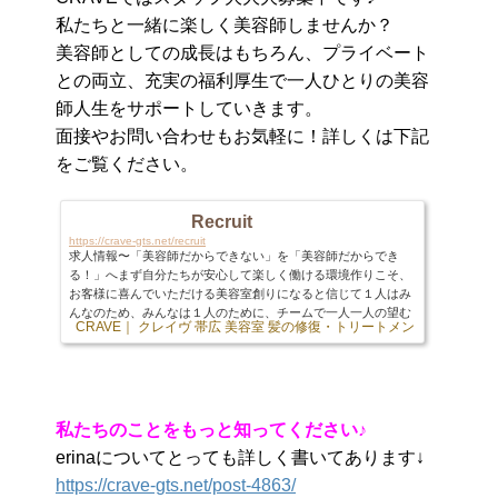
私たちと一緒に楽しく美容師しませんか？
美容師としての成長はもちろん、プライベート
との両立、充実の福利厚生で一人ひとりの美容
師人生をサポートしていきます。
面接やお問い合わせもお気軽に！詳しくは下記
をご覧ください。
Recruit
https://crave-gts.net/recruit
求人情報〜「美容師だからできない」を「美容師だからでき
る！」へまず自分たちが安心して楽しく働ける環境作りこそ、
お客様に喜んでいただける美容室創りになると信じて１人はみ
んなのため、みんなは１人のために、チームで一人一人の望む
CRAVE｜ クレイヴ 帯広 美容室 髪の修復・トリートメント専門店
103 
働き方を実現していきます。これまでに、今現在、このように
感じたことはありませんか？・プライベートの時間が全然とれ
ないけど、いつまでこのままなんだろう。・将来結婚したり、
出産後育児しながら両立できるのか不安。・もっと稼ぎたいけ
どどうしたら給料が増えるのかがわからない。・技術や...
私たちのことをもっと知ってください♪
erinaについてとっても詳しく書いてあります↓
https://crave-gts.net/post-4863/