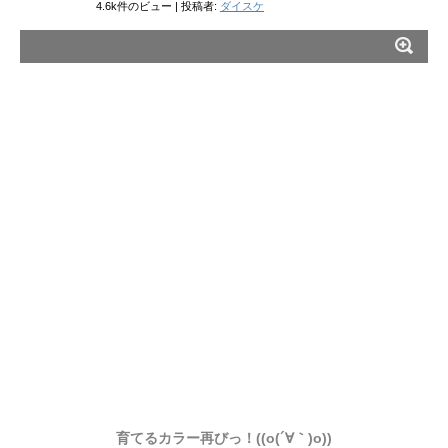
4.6k件のビュー
|
投稿者:
ダイスケ
育てるカラー再びっ！((o(´∀｀)o))