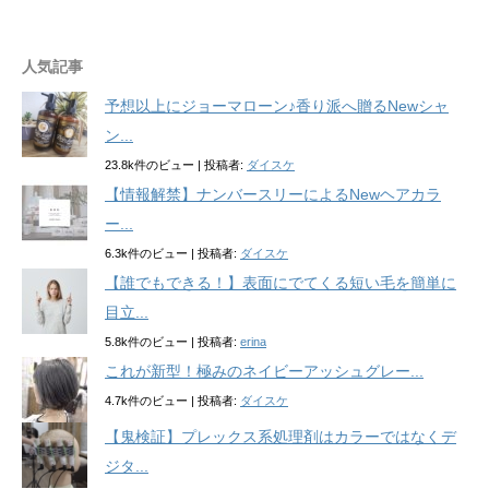
人気記事
予想以上にジョーマローン♪香り派へ贈るNewシャ
ン...
23.8k件のビュー
|
投稿者:
ダイスケ
【情報解禁】ナンバースリーによるNewヘアカラ
ー...
6.3k件のビュー
|
投稿者:
ダイスケ
【誰でもできる！】表面にでてくる短い毛を簡単に
目立...
5.8k件のビュー
|
投稿者:
erina
これが新型！極みのネイビーアッシュグレー...
4.7k件のビュー
|
投稿者:
ダイスケ
【鬼検証】プレックス系処理剤はカラーではなくデ
ジタ...