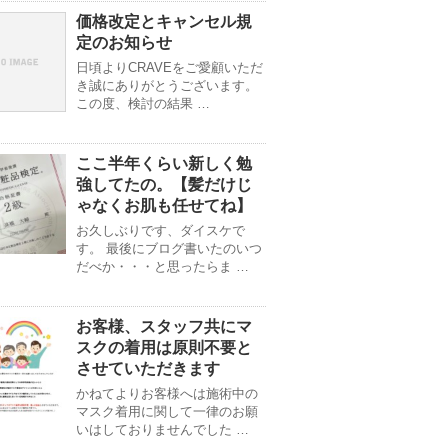
価格改定とキャンセル規
定のお知らせ
日頃よりCRAVEをご愛顧いただ
き誠にありがとうございます。
この度、検討の結果 …
ここ半年くらい新しく勉
強してたの。【髪だけじ
ゃなくお肌も任せてね】
お久しぶりです、ダイスケで
す。 最後にブログ書いたのいつ
だべか・・・と思ったらま …
お客様、スタッフ共にマ
スクの着用は原則不要と
させていただきます
かねてよりお客様へは施術中の
マスク着用に関して一律のお願
いはしておりませんでした …