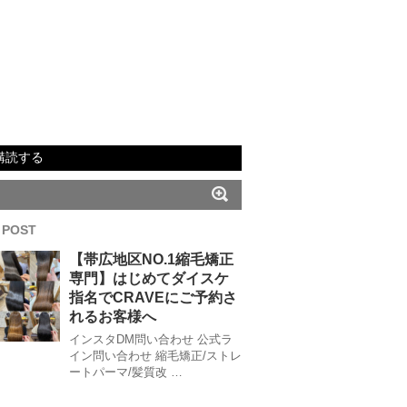
購読する
 POST
【帯広地区NO.1縮毛矯正
専門】はじめてダイスケ
指名でCRAVEにご予約さ
れるお客様へ
インスタDM問い合わせ 公式ラ
イン問い合わせ 縮毛矯正/ストレ
ートパーマ/髪質改 …