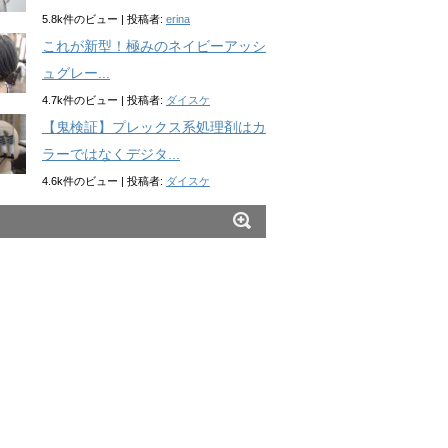
5.8k件のビュー
|
投稿者:
erina
これが新型！極みのネイビーアッシ
ュグレー...
4.7k件のビュー
|
投稿者:
ダイスケ
【鬼検証】プレックス系処理剤はカ
ラーではなくデジタ...
4.6k件のビュー
|
投稿者:
ダイスケ