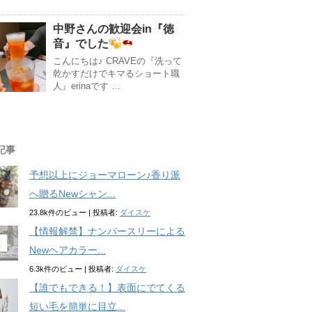
中野さんの歓迎会in『徳
音』でした
こんにちは♪ CRAVEの『洗って
乾かすだけでキマるショート職
人』erinaです …
記事
予想以上にジョーマローン♪香り派
へ贈るNewシャン...
23.8k件のビュー
|
投稿者:
ダイスケ
【情報解禁】ナンバースリーによる
Newヘアカラー...
6.3k件のビュー
|
投稿者:
ダイスケ
【誰でもできる！】表面にでてくる
短い毛を簡単に目立...