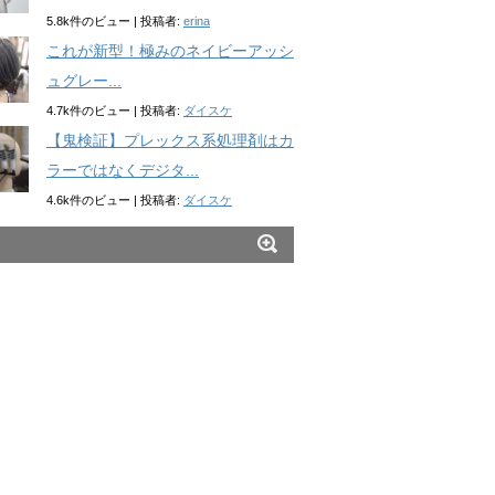
5.8k件のビュー
|
投稿者:
erina
これが新型！極みのネイビーアッシ
ュグレー...
4.7k件のビュー
|
投稿者:
ダイスケ
【鬼検証】プレックス系処理剤はカ
ラーではなくデジタ...
4.6k件のビュー
|
投稿者:
ダイスケ