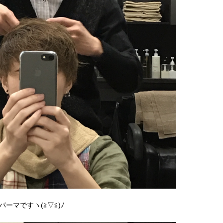
ーマですヽ(≧▽≦)ﾉ