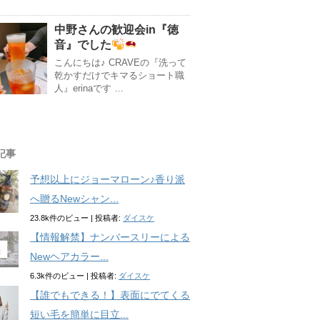
中野さんの歓迎会in『徳
音』でした
こんにちは♪ CRAVEの『洗って
乾かすだけでキマるショート職
人』erinaです …
記事
予想以上にジョーマローン♪香り派
へ贈るNewシャン...
23.8k件のビュー
|
投稿者:
ダイスケ
【情報解禁】ナンバースリーによる
Newヘアカラー...
6.3k件のビュー
|
投稿者:
ダイスケ
【誰でもできる！】表面にでてくる
短い毛を簡単に目立...