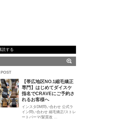
購読する
 POST
【帯広地区NO.1縮毛矯正
専門】はじめてダイスケ
指名でCRAVEにご予約さ
れるお客様へ
インスタDM問い合わせ 公式ラ
イン問い合わせ 縮毛矯正/ストレ
ートパーマ/髪質改 …