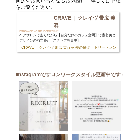
面接やお問い合わせもお気軽に！詳しくは下記
をご覧ください。
CRAVE｜ クレイヴ 帯広 美
容...
https://crave-gts.net/recruit/
ヘアサロンでありながら【自分だけのカフェ空間】で素材美と
デザインの両立を♪ 【スタッフ募集中】
CRAVE｜ クレイヴ 帯広 美容室 髪の修復・トリートメント専門店
103 
Iinstagram
でサロンワークスタイル更新中です♪