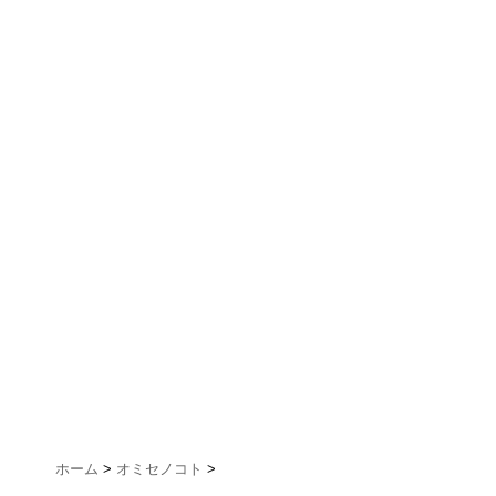
ホーム
>
オミセノコト
>