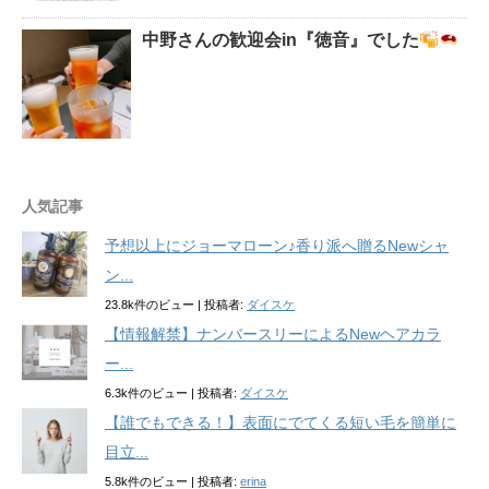
中野さんの歓迎会in『徳音』でした
人気記事
予想以上にジョーマローン♪香り派へ贈るNewシャ
ン...
23.8k件のビュー
|
投稿者:
ダイスケ
【情報解禁】ナンバースリーによるNewヘアカラ
ー...
6.3k件のビュー
|
投稿者:
ダイスケ
【誰でもできる！】表面にでてくる短い毛を簡単に
目立...
5.8k件のビュー
|
投稿者:
erina