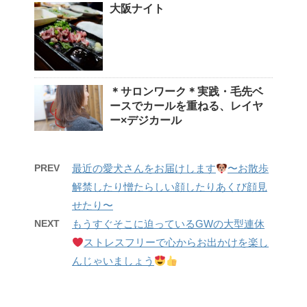
大阪ナイト
＊サロンワーク＊実践・毛先ベ
ースでカールを重ねる、レイヤ
ー×デジカール
PREV
最近の愛犬さんをお届けします
〜お散歩
解禁したり憎たらしい顔したりあくび顔見
せたり〜
NEXT
もうすぐそこに迫っているGWの大型連休
ストレスフリーで心からお出かけを楽し
んじゃいましょう