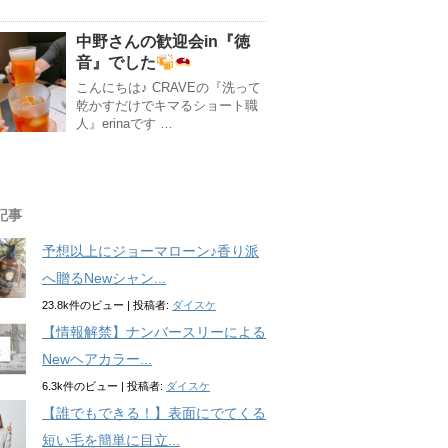
中野さんの歓迎会in『徳
音』でした
こんにちは♪ CRAVEの『洗って
乾かすだけでキマるショート職
人』erinaです …
記事
予想以上にジョーマローン♪香り派
へ贈るNewシャン...
23.8k件のビュー
|
投稿者:
ダイスケ
【情報解禁】ナンバースリーによる
Newヘアカラー...
6.3k件のビュー
|
投稿者:
ダイスケ
【誰でもできる！】表面にでてくる
短い毛を簡単に目立...