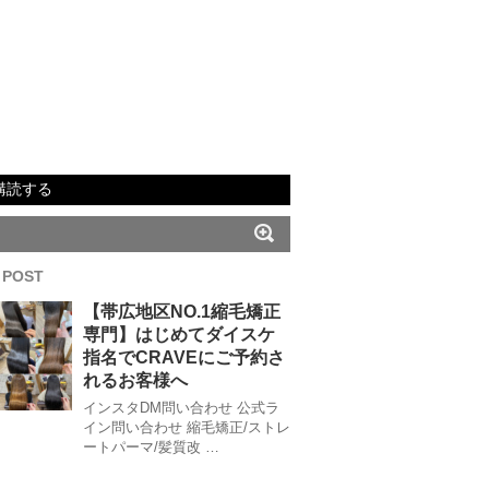
購読する
 POST
【帯広地区NO.1縮毛矯正
専門】はじめてダイスケ
指名でCRAVEにご予約さ
れるお客様へ
インスタDM問い合わせ 公式ラ
イン問い合わせ 縮毛矯正/ストレ
ートパーマ/髪質改 …