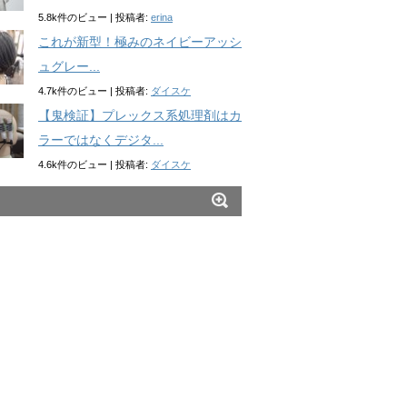
5.8k件のビュー
|
投稿者:
erina
これが新型！極みのネイビーアッシ
ュグレー...
4.7k件のビュー
|
投稿者:
ダイスケ
【鬼検証】プレックス系処理剤はカ
ラーではなくデジタ...
4.6k件のビュー
|
投稿者:
ダイスケ