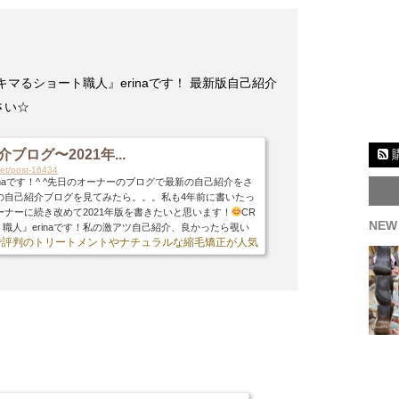
キマるショート職人』erinaです！ 最新版自己紹介
さい☆
ブログ〜2021年...
.net/post-16434
inaです！^ ^先日のオーナーのブログで最新の自己紹介をさ
の自己紹介ブログを見てみたら。。。私も4年前に書いたっ
ーナーに続き改めて2021年版を書きたいと思います！
CR
NEW
ト職人』erinaです！私の激アツ自己紹介、良かったら覗い
ミで評判のトリートメントやナチュラルな縮毛矯正が人気の美容室♪
私のインスタアカウントです
お気軽にフォローして下さ
の自己紹介ブログ、古いですね〜
笑実はそんなに改まって
のですが、書きながら自分が進化しているか確かめたいと