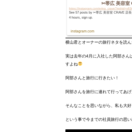
✂︎帯広 美容室 C
https://instagram.com/erina_crave?igshid=v
See 57 posts by ✂︎帯広 美容室 CRAVE 店長 erina
4 hours, sign up.
instagram.com
横山君とオーナーの旅行ネタを読ん
実は去年の4月に入社した阿部さん
すよね
阿部さんと旅行に行きたい！
阿部さんを旅行に連れて行ってあげ
そんなことを思いながら、私も大好
という事で今までの社員旅行の思い