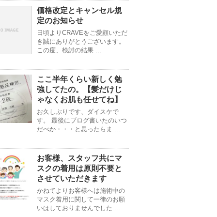
価格改定とキャンセル規
定のお知らせ
日頃よりCRAVEをご愛顧いただ
き誠にありがとうございます。
この度、検討の結果 …
ここ半年くらい新しく勉
強してたの。【髪だけじ
ゃなくお肌も任せてね】
お久しぶりです、ダイスケで
す。 最後にブログ書いたのいつ
だべか・・・と思ったらま …
お客様、スタッフ共にマ
スクの着用は原則不要と
させていただきます
かねてよりお客様へは施術中の
マスク着用に関して一律のお願
いはしておりませんでした …