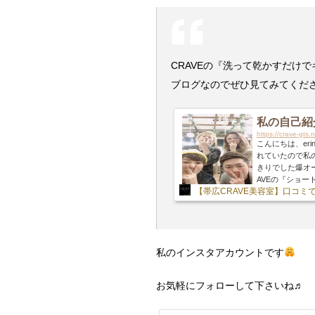
CRAVEの『洗って乾かすだけで
ブログなのでぜひ見てみてくだ
私の自己紹介
https://crave-gts
こんにちは、er
れていたので私
きりでした爆オ
AVEの『ショー
【帯広CRAVE美容室】口コ
てみて下さい☆
いね♬はい、↑
書くこともない
思います笑生...
私のインスタアカウントです
お気軽にフォローして下さいね♬