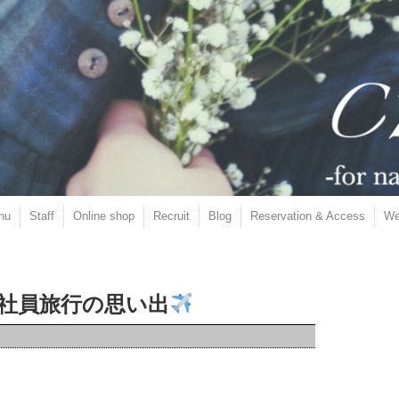
nu
Staff
Online shop
Recruit
Blog
Reservation & Access
We
社員旅行の思い出