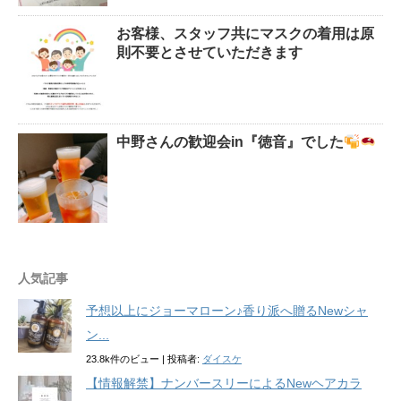
お客様、スタッフ共にマスクの着用は原
則不要とさせていただきます
中野さんの歓迎会in『徳音』でした
人気記事
予想以上にジョーマローン♪香り派へ贈るNewシャ
ン...
23.8k件のビュー
|
投稿者:
ダイスケ
【情報解禁】ナンバースリーによるNewヘアカラ