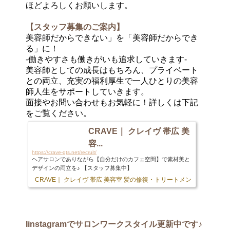
ほどよろしくお願いします。
【スタッフ募集のご案内】
美容師だからできない」を「美容師だからでき
る」に！
-働きやすさも働きがいも追求していきます-
美容師としての成長はもちろん、プライベート
との両立、充実の福利厚生で一人ひとりの美容
師人生をサポートしていきます。
面接やお問い合わせもお気軽に！詳しくは下記
をご覧ください。
CRAVE｜ クレイヴ 帯広 美
容...
https://crave-gts.net/recruit/
ヘアサロンでありながら【自分だけのカフェ空間】で素材美と
デザインの両立を♪ 【スタッフ募集中】
CRAVE｜ クレイヴ 帯広 美容室 髪の修復・トリートメント専門店
103 
Iinstagram
でサロンワークスタイル更新中です♪