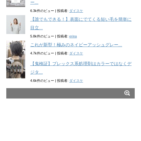
ー...
6.3k件のビュー
|
投稿者:
ダイスケ
【誰でもできる！】表面にでてくる短い毛を簡単に
目立...
5.8k件のビュー
|
投稿者:
erina
これが新型！極みのネイビーアッシュグレー...
4.7k件のビュー
|
投稿者:
ダイスケ
【鬼検証】プレックス系処理剤はカラーではなくデ
ジタ...
4.6k件のビュー
|
投稿者:
ダイスケ