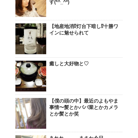
す(*^_^*)
【地産地消⁉︎灯台下暗し⁉︎十勝ワ
インに魅せられて
癒しと大好物と♡
【僕の頭の中】最近のよもやま
事情〜髪とかパパ業とかカメラ
とか髪とか笑