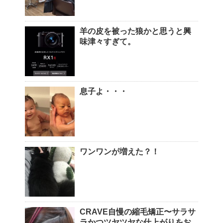
羊の皮を被った狼かと思うと興
味津々すぎて。
息子よ・・・
ワンワンが増えた？！
CRAVE自慢の縮毛矯正〜サラサ
ラかつツヤツヤな仕上がりをお