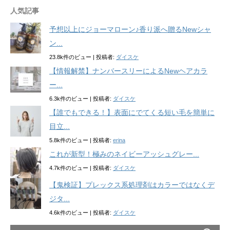
人気記事
予想以上にジョーマローン♪香り派へ贈るNewシャ
ン...
23.8k件のビュー
|
投稿者:
ダイスケ
【情報解禁】ナンバースリーによるNewヘアカラ
ー...
6.3k件のビュー
|
投稿者:
ダイスケ
【誰でもできる！】表面にでてくる短い毛を簡単に
目立...
5.8k件のビュー
|
投稿者:
erina
これが新型！極みのネイビーアッシュグレー...
4.7k件のビュー
|
投稿者:
ダイスケ
【鬼検証】プレックス系処理剤はカラーではなくデ
ジタ...
4.6k件のビュー
|
投稿者:
ダイスケ