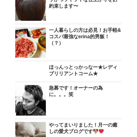
約束します〜
一人暮らしの方は必見！お手軽&
コスパ最強なerina的男飯！
（？）
ほっんっとっかっなー★レディ
ブリリアントコーム★
急募です！オーナーの為
に。。。笑
やってまいりました！月一の癒
しの愛犬ブログです