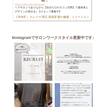
容...
https://crave-gts.net/recruit/
ヘアサロンでありながら【自分だけのカフェ空間】で素材美と
デザインの両立を♪ 【スタッフ募集中】
CRAVE｜ クレイヴ 帯広 美容室 髪の修復・トリートメント専門店
103 
Iinstagram
でサロンワークスタイル更新中です♪