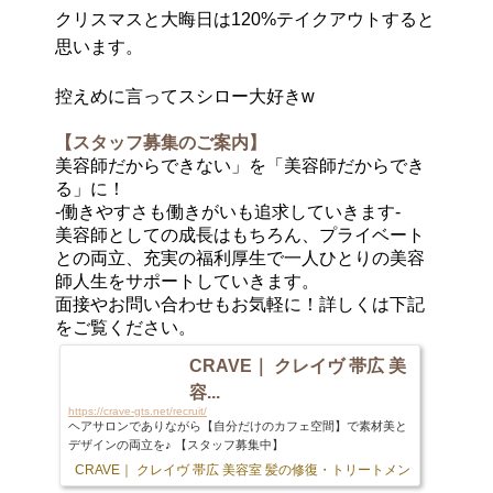
クリスマスと大晦日は120%テイクアウトすると
思います。
控えめに言ってスシロー大好きw
【スタッフ募集のご案内】
美容師だからできない」を「美容師だからでき
る」に！
-働きやすさも働きがいも追求していきます-
美容師としての成長はもちろん、プライベート
との両立、充実の福利厚生で一人ひとりの美容
師人生をサポートしていきます。
面接やお問い合わせもお気軽に！詳しくは下記
をご覧ください。
CRAVE｜ クレイヴ 帯広 美
容...
https://crave-gts.net/recruit/
ヘアサロンでありながら【自分だけのカフェ空間】で素材美と
デザインの両立を♪ 【スタッフ募集中】
CRAVE｜ クレイヴ 帯広 美容室 髪の修復・トリートメント専門店
103 