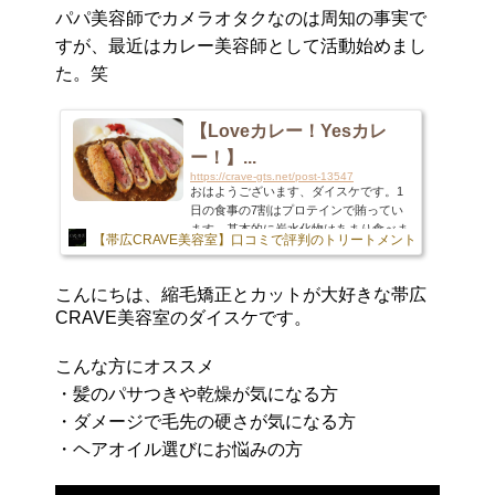
パパ美容師でカメラオタクなのは周知の事実で
すが、最近はカレー美容師として活動始めまし
た。笑
【Loveカレー！Yesカレ
ー！】...
https://crave-gts.net/post-13547
おはようございます、ダイスケです。1
日の食事の7割はプロテインで賄ってい
ます。基本的に炭水化物はあまり食べま
【帯広CRAVE美容室】口コミで評判のトリートメントやナチュラ
せん。筋トレ美容師なので。。。でも頭
でわかっていてもやめられないものがあ
るんです。そう、カレーライス！！！三
こんにちは、縮毛矯正とカットが大好きな帯広
度の飯よりカレーが好き。カレーってな
CRAVE美容室のダイスケです。
んであんなに美味しいんですかね？お米
を美味しいって思ったことってほぼ皆無
なんですがカレーライスだけは別格です
こんな方にオススメ
ね。ほんとスキ。で、ネタのようで結構
・髪のパサつきや乾燥が気になる方
真面目なんですが、この度【カレー美容
師】を襲名いたしました。はい、勝手に
・ダメージで毛先の硬さが気になる方
自分で言ってるだけですが・・・...
・ヘアオイル選びにお悩みの方