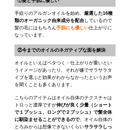
①髪と手肌に優しい
手絞りのアルガンオイルを始め、
厳選した16種
類のオーガニック由来成分を配合
しているので
髪の毛にはもちろん
手肌にも優しい
仕上がりに
なっています。
②今までのオイルのネガティブな面を解決
オイルといえばベタつく・仕上がりが重いとい
うイメージがあったり、それが嫌でサラサラタ
イプを選ぶと効果がわからなかったというお声
を聞くことも多くあります。
こちらのアイテムはオイル自体のテクスチャは
トロっと濃厚ですが
伸びが良く少量（ショート
で１プッシュ、ロングで２プッシュ）で髪全体
に馴染ませることができるので
、オイル自体の
とろみからは想像できないくらい
サラサラしっ