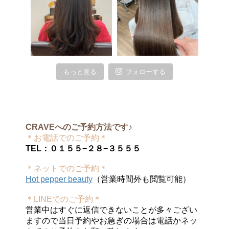
もっと見る
フォローする
CRAVEへのご予約方法です♪
＊お電話でのご予約＊
TEL：０１５５−２８−３５５５
＊ネットでのご予約＊
Hot pepper beauty
（営業時間外も閲覧可能）
＊LINEでのご予約＊
営業中はすぐに返信できないことが多々ござい
ますので当日予約やお急ぎの場合は電話かネッ