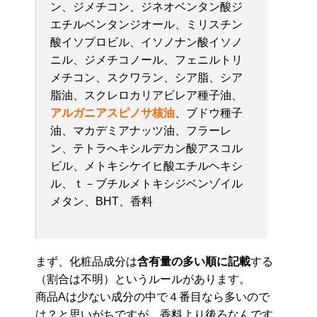
ン、ジメチコン、ジネオベンタン酸ジ
エチルベンタンジオール、ミリスチン
酸イソプロビル、イソノナン酸イソノ
ニル、ジメチコノール、フェニルトリ
メチコン、スクワラン、シア脂、シア
脂油、スクレロカリアビレア種子油、
アルガニアスピノサ核油
、ブドウ種子
油、マカデミアナッツ油、フラーレ
ン、テトラへキシルデカン酸アスコル
ビル、メトキシケイヒ酸エチルヘキシ
ル、ｔ－ブチルメトキシジベンゾイル
メタン、BHT、香料
まず、化粧品成分は
含有量の多い順に記載
する
（割合は不明）というルールがあります。
商品Aは少ない成分の中で４番目なら多いので
は？と思いがちですが、香料より後ろなんです