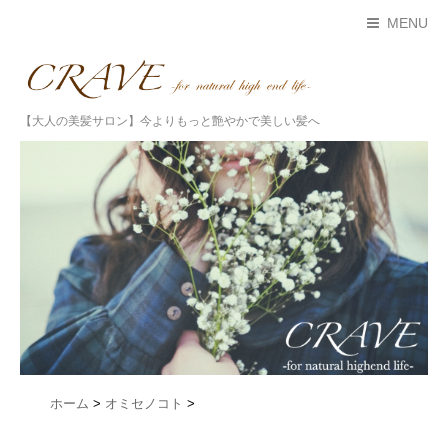
MENU
【大人の美髪サロン】今よりもっと艶やかで美しい髪へ
ホーム
>
オミセノコト
>