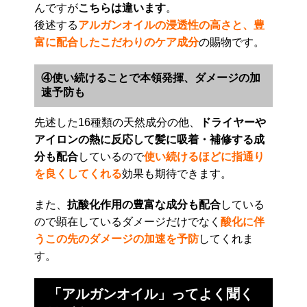
んですが
こちらは違います
。
後述する
アルガンオイルの浸透性の高さと、豊
富に配合したこだわりのケア成分
の賜物です。
④使い続けることで本領発揮、ダメージの加
速予防も
先述した16種類の天然成分の他、
ドライヤーや
アイロンの熱に反応して髪に吸着・補修する成
分も配合
しているので
使い続けるほどに指通り
を良くしてくれる
効果も期待できます。
また、
抗酸化作用の豊富な成分も配合
している
ので顕在しているダメージだけでなく
酸化に伴
うこの先のダメージの加速を予防
してくれま
す。
「アルガンオイル」ってよく聞く