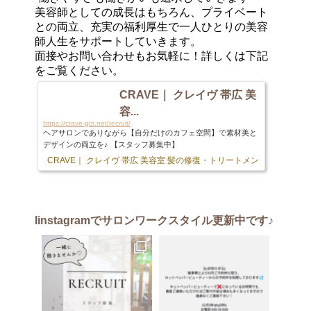
美容師としての成長はもちろん、プライベート
との両立、充実の福利厚生で一人ひとりの美容
師人生をサポートしていきます。
面接やお問い合わせもお気軽に！詳しくは下記
をご覧ください。
CRAVE｜ クレイヴ 帯広 美
容...
https://crave-gts.net/recruit/
ヘアサロンでありながら【自分だけのカフェ空間】で素材美と
デザインの両立を♪ 【スタッフ募集中】
CRAVE｜ クレイヴ 帯広 美容室 髪の修復・トリートメント専門店
103 
Iinstagram
でサロンワークスタイル更新中です♪