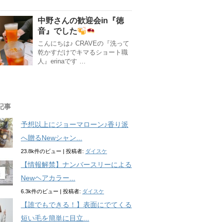
中野さんの歓迎会in『徳
音』でした
こんにちは♪ CRAVEの『洗って
乾かすだけでキマるショート職
人』erinaです …
記事
予想以上にジョーマローン♪香り派
へ贈るNewシャン...
23.8k件のビュー
|
投稿者:
ダイスケ
【情報解禁】ナンバースリーによる
Newヘアカラー...
6.3k件のビュー
|
投稿者:
ダイスケ
【誰でもできる！】表面にでてくる
短い毛を簡単に目立...