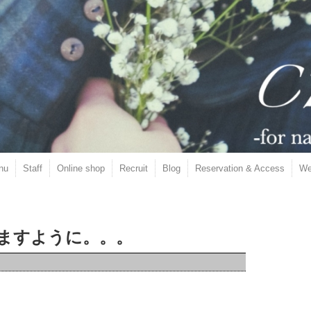
nu
Staff
Online shop
Recruit
Blog
Reservation & Access
We
ますように。。。