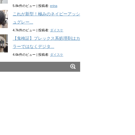
5.8k件のビュー
|
投稿者:
erina
これが新型！極みのネイビーアッシ
ュグレー...
4.7k件のビュー
|
投稿者:
ダイスケ
【鬼検証】プレックス系処理剤はカ
ラーではなくデジタ...
4.6k件のビュー
|
投稿者:
ダイスケ