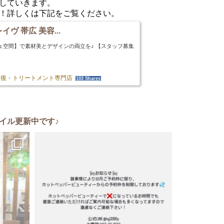
していきます。
！詳しくは下記をご覧ください。
イヴ 帯広 美容...
ェ空間】で素材美とデザインの両立を♪ 【スタッフ募集
の修復・トリートメント専門店
103 Shares
イル更新中です♪