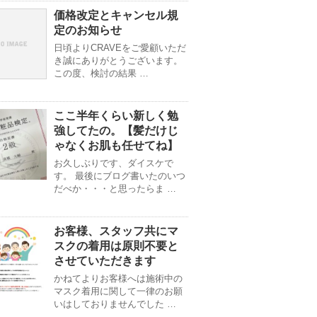
価格改定とキャンセル規
定のお知らせ
日頃よりCRAVEをご愛顧いただ
き誠にありがとうございます。
この度、検討の結果 …
ここ半年くらい新しく勉
強してたの。【髪だけじ
ゃなくお肌も任せてね】
お久しぶりです、ダイスケで
す。 最後にブログ書いたのいつ
だべか・・・と思ったらま …
お客様、スタッフ共にマ
スクの着用は原則不要と
させていただきます
かねてよりお客様へは施術中の
マスク着用に関して一律のお願
いはしておりませんでした …