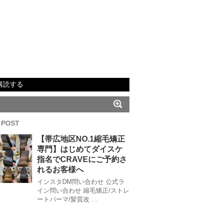
購読する
 POST
【帯広地区NO.1縮毛矯正
専門】はじめてダイスケ
指名でCRAVEにご予約さ
れるお客様へ
インスタDM問い合わせ 公式ラ
イン問い合わせ 縮毛矯正/ストレ
ートパーマ/髪質改 …