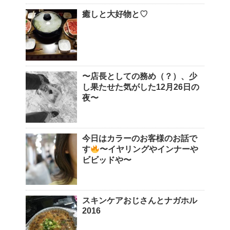
癒しと大好物と♡
〜店長としての務め（？）、少
し果たせた気がした12月26日の
夜〜
今日はカラーのお客様のお話で
す
〜イヤリングやインナーや
ビビッドや〜
スキンケアおじさんとナガホル
2016