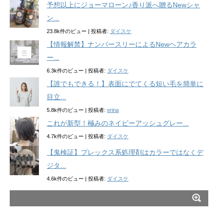
予想以上にジョーマローン♪香り派へ贈るNewシャ
ン...
23.8k件のビュー
|
投稿者:
ダイスケ
【情報解禁】ナンバースリーによるNewヘアカラ
ー...
6.3k件のビュー
|
投稿者:
ダイスケ
【誰でもできる！】表面にでてくる短い毛を簡単に
目立...
5.8k件のビュー
|
投稿者:
erina
これが新型！極みのネイビーアッシュグレー...
4.7k件のビュー
|
投稿者:
ダイスケ
【鬼検証】プレックス系処理剤はカラーではなくデ
ジタ...
4.6k件のビュー
|
投稿者:
ダイスケ