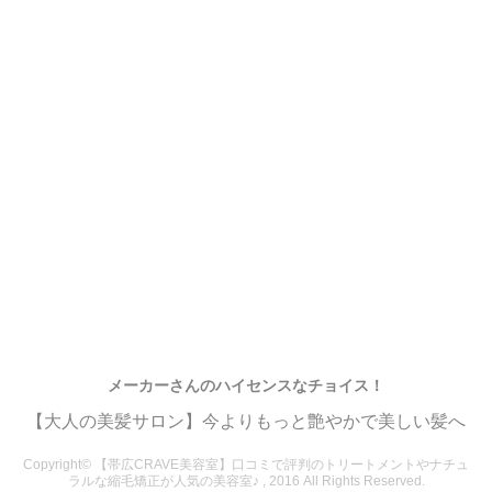
メーカーさんのハイセンスなチョイス！
【大人の美髪サロン】今よりもっと艶やかで美しい髪へ
Copyright© 【帯広CRAVE美容室】口コミで評判のトリートメントやナチュ
ラルな縮毛矯正が人気の美容室♪ , 2016 All Rights Reserved.