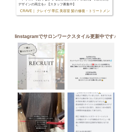
デザインの両立を♪ 【スタッフ募集中】
CRAVE｜ クレイヴ 帯広 美容室 髪の修復・トリートメント専門店
103 
Iinstagram
でサロンワークスタイル更新中です♪