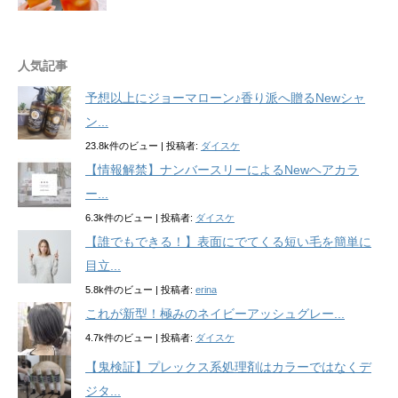
人気記事
予想以上にジョーマローン♪香り派へ贈るNewシャ
ン...
23.8k件のビュー
|
投稿者:
ダイスケ
【情報解禁】ナンバースリーによるNewヘアカラ
ー...
6.3k件のビュー
|
投稿者:
ダイスケ
【誰でもできる！】表面にでてくる短い毛を簡単に
目立...
5.8k件のビュー
|
投稿者:
erina
これが新型！極みのネイビーアッシュグレー...
4.7k件のビュー
|
投稿者:
ダイスケ
【鬼検証】プレックス系処理剤はカラーではなくデ
ジタ...