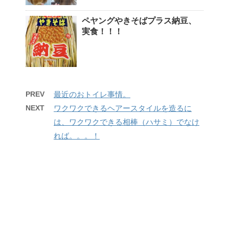
ペヤングやきそばプラス納豆、
実食！！！
PREV
最近のおトイレ事情。
NEXT
ワクワクできるヘアースタイルを造るに
は、ワクワクできる相棒（ハサミ）でなけ
れば。。。！