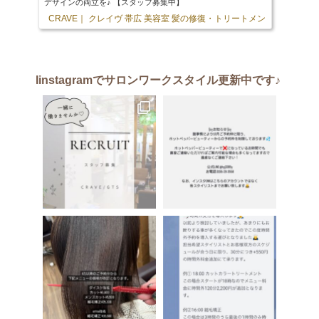
デザインの両立を♪ 【スタッフ募集中】
CRAVE｜ クレイヴ 帯広 美容室 髪の修復・トリートメント専門店
103 
Iinstagram
でサロンワークスタイル更新中です♪