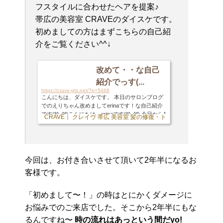
フスタイルに合わせたヘアを提案♪
帯広の美容室 CRAVEのダイスケです。
初めましての方はまずこちらの自己紹
介をご覧ください^^↓
改めて・・な自己
紹介でっす(...
https://crave-gts.net/?p=5468
こんにちは、ダイスケです。 本日のサロンブログ
でのえりちゃん改めましてerinaです！な自己紹介
です(*^_^*)こんにちは、erinaです(*^_^*) 今日から1
CRAVE｜ クレイヴ 帯広 美容室 髪の修復・トリートメント専門店
週間、いつものように張り切って更新していきま
す！(´ー｀) 今となってはくれちゃんと1週間交代
たま〜にオーナ ... に引き続き今更ですが自己紹介
させて頂きます笑 1987年生まれで今年30歳の大台
に乗ります…兎年と言うと「似合わないwww」と
今回は、お付き合いさせて頂いて2年半になるお
言われますが獅子座ですと言うと「あ〜ぽいかも
客様です。
ね笑」と言われます。ナンダソリャwお客様との会
話で「ずっと帯広なんですか？」と聞かれたりも
し...
「初めまして〜！」の時はとにかくダメージに
お悩みでのご来店でした。そこから2年半にもな
るんですね〜
時の流れはあっという間だyo!