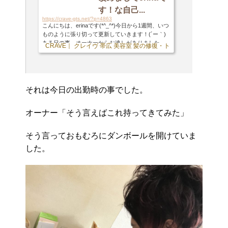
す！な自己...
https://crave-gts.net/?p=4863
こんにちは、erinaです(*^_^*)今日から1週間、いつ
ものように張り切って更新していきます！(´ー｀)
ある日の事、オーナーからお達しがありました。
CRAVE｜ クレイヴ 帯広 美容室 髪の修復・トリートメント専門店
オーナー 「プライベートな事とか書いてるけど、
初めてのお客様からしたら君達の事は知らない訳
だから自己紹介とか書いた方がいいよ」と言うお
達しでした。と言う事で！！！改めて自己紹介を
させて頂こうと思います(*^_^*)【名前】erinaで
それは今日の出勤時の事でした。
す！【血液型】O型。。。によく間違われますがB
型ですm(_ _)m皆さん嫌わないで下さい(;_;)笑【趣
オーナー「そう言えばこれ持ってきてみた」
味】ドライブ・ダンス・甥っ子&姪っ子&愛犬に...
そう言っておもむろにダンボールを開けていま
した。