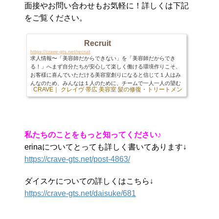
面接やお問い合わせもお気軽に！詳しくは下記
をご覧ください。
Recruit
https://crave-gts.net/recruit
求人情報〜「美容師だからできない」を「美容師だからでき
る！」へまず自分たちが安心して楽しく働ける環境作りこそ、
お客様に喜んでいただける美容室創りになると信じて１人はみ
んなのため、みんなは１人のために、チームで一人一人の望む
CRAVE｜ クレイヴ 帯広 美容室 髪の修復・トリートメント専門店
103 
働き方を実現していきます。これまでに、今現在、このように
感じたことはありませんか？・プライベートの時間が全然とれ
ないけど、いつまでこのままなんだろう。・将来結婚したり、
出産後育児しながら両立できるのか不安。・もっと稼ぎたいけ
どどうしたら給料が増えるのかがわからない。・技術や...
私たちのことをもっと知ってください♪
erinaについてとっても詳しく書いてあります↓
https://crave-gts.net/post-4863/
ダイスケについての詳しくはこちら↓
https://crave-gts.net/daisuke/681