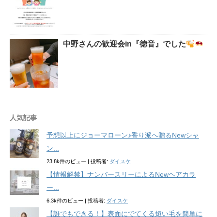
中野さんの歓迎会in『徳音』でした
人気記事
予想以上にジョーマローン♪香り派へ贈るNewシャ
ン...
23.8k件のビュー
|
投稿者:
ダイスケ
【情報解禁】ナンバースリーによるNewヘアカラ
ー...
6.3k件のビュー
|
投稿者:
ダイスケ
【誰でもできる！】表面にでてくる短い毛を簡単に