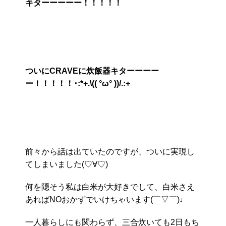
キターーーーー！！！！！
ついにCRAVEに炊飯器キターーーー
ー！！！！！･:*+.\(( °ω° ))/.:+
前々から話は出ていたのですが、ついに実現し
てしまいました(♡∀♡)
何を隠そう私は白米が大好きでして、白米さえ
あればNOおかずでいけちゃいます(￣▽￣)♩
一人暮らしにも関わらず、三合炊いても2日もち