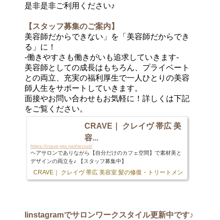
是非是非ご利用ください♪
【スタッフ募集のご案内】
美容師だからできない」を「美容師だからでき
る」に！
-働きやすさも働きがいも追求していきます-
美容師としての成長はもちろん、プライベート
との両立、充実の福利厚生で一人ひとりの美容
師人生をサポートしていきます。
面接やお問い合わせもお気軽に！詳しくは下記
をご覧ください。
CRAVE｜ クレイヴ 帯広 美
容...
https://crave-gts.net/recruit/
ヘアサロンでありながら【自分だけのカフェ空間】で素材美と
デザインの両立を♪ 【スタッフ募集中】
CRAVE｜ クレイヴ 帯広 美容室 髪の修復・トリートメント専門店
103 
Iinstagram
でサロンワークスタイル更新中です♪