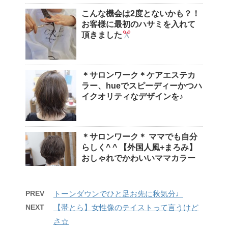
こんな機会は2度とないかも？！
お客様に最初のハサミを入れて
頂きました
＊サロンワーク＊ケアエステカ
ラー、hueでスピーディーかつハ
イクオリティなデザインを♪
＊サロンワーク＊ ママでも自分
らしく^ ^ 【外国人風+まろみ】
おしゃれでかわいいママカラー
PREV
トーンダウンでひと足お先に秋気分♩
NEXT
【帯とら】女性像のテイストって言うけど
さ☆